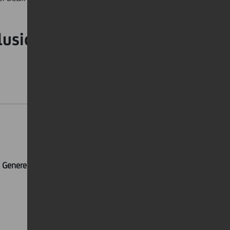
clusione
Diversity Leaders
EMEA 2024
i Genere
da
Equileap
- segnando il