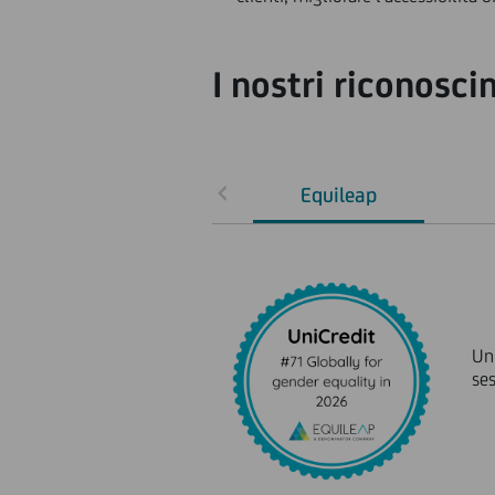
I nostri riconosci
Equileap
Uni
se