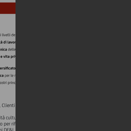
 Clienti e Comunità e Soluzioni
ità culturale ed etnica, incrementare
o per riflettere le esigenze dei
pi DE&I.