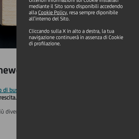
Ulteriori informazioni sui Cookie installati
mediante il Sito sono disponibili accedendo
alla
Cookie Policy
, resa sempre diponibile
all’interno del Sito.
Cliccando sulla X in alto a destra, la tua
navigazione continuerà in assenza di Cookie
di profilazione.
ramework DE&I
o di
business
sostenibile
e nella
rescita.
ù diversificato ed equo,