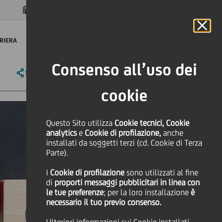
MAGAZINE
FAQ
CALENDARIO
NEL MONDO
IT
Language
Online Banking
RIERA
Consenso all’uso dei
SHARE
PRINT
SEND
cookie
Questo Sito utilizza
Cookie tecnici, Cookie
analytics
e
Cookie di profilazione,
anche
installati da soggetti terzi (cd. Cookie di Terza
Parte).
I
Cookie di profilazione
sono utilizzati al fine
di
proporti messaggi pubblicitari in linea con
le tue preferenze
; per la loro installazione
è
necessario il tuo previo consenso.