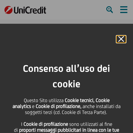
Ham
Se
Online Banking
Consenso all’uso dei
cookie
Questo Sito utilizza
Cookie tecnici, Cookie
UniCredit e FAI: insieme per
analytics
e
Cookie di profilazione,
anche installati da
soggetti terzi (cd. Cookie di Terza Parte).
il futuro culturale e
I
Cookie di profilazione
sono utilizzati al fine
ambientale dell’Italia
di
proporti messaggi pubblicitari in linea con le tue