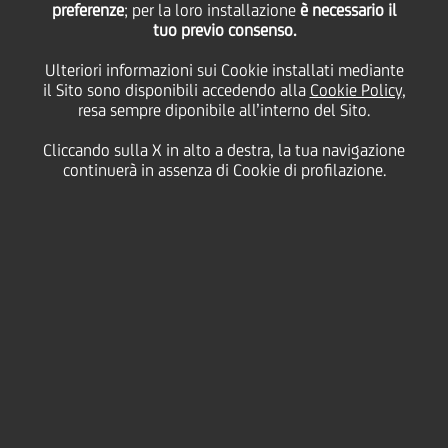
preferenze
; per la loro installazione
è necessario il
tuo previo consenso.
giovedì 24 luglio 2025
Ulteriori informazioni sui Cookie installati mediante
il Sito sono disponibili accedendo alla
Cookie Policy
,
resa sempre diponibile all’interno del Sito.
HOME
Magazine
Articoli
Cliccando sulla X in alto a destra, la tua navigazione
UniCredit e FAI: insieme per il futuro culturale e ambientale dell'Italia
continuerà in assenza di Cookie di profilazione.
SHARE
PRINT
SEND
UniCredit ha avviato una
partnership con FAI (Fondo
per l’Ambiente Italiano) per
rafforzare il proprio impegno
verso la sostenibilità,