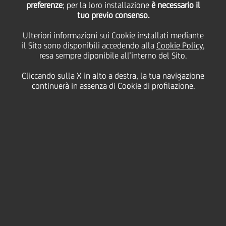
preferenze
; per la loro installazione
è necessario il
tuo previo consenso.
Live Audio Webcast & Conference call
23 Luglio 2026 – 10.00 CEST
Ulteriori informazioni sui Cookie installati mediante
il Sito sono disponibili accedendo alla
Cookie Policy
,
resa sempre diponibile all’interno del Sito.
Vai alla pagina dei Risultati di Gruppo
Cliccando sulla X in alto a destra, la tua navigazione
continuerà in assenza di Cookie di profilazione.
Successiva
1
/
8
Successiva
Precedente
INFORMAZIONI SUL TITOLO AZIONARIO - INTRADAY
84,40
-0,39%
€
7.8.2026 h. 17:45
DETTAGLI