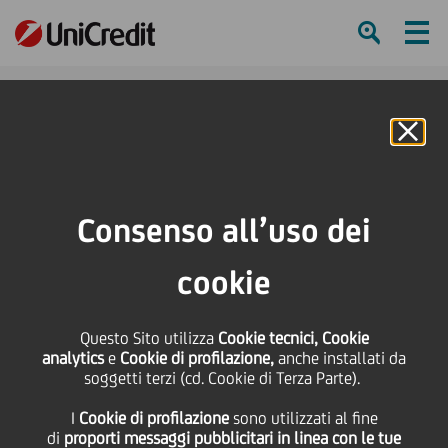
Ham
Se
Sito istituzionale del Grupp
Online Banking
Presentazione Risultati di
Consenso all’uso dei
Gruppo 2trim26 e 1sem26
cookie
Questo Sito utilizza
Cookie tecnici, Cookie
analytics
e
Cookie di profilazione,
anche installati da
soggetti terzi (cd. Cookie di Terza Parte).
I
Cookie di profilazione
sono utilizzati al fine
di
proporti messaggi pubblicitari in linea con le tue