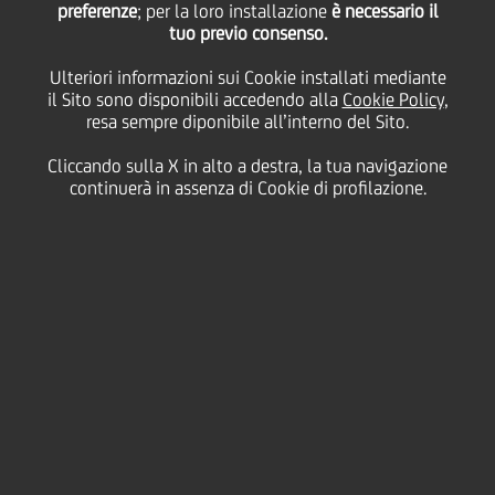
preferenze
; per la loro installazione
è necessario il
tuo previo consenso.
martedì 04 aprile 2023
Ulteriori informazioni sui Cookie installati mediante
il Sito sono disponibili accedendo alla
Cookie Policy
,
resa sempre diponibile all’interno del Sito.
E’ stato pubblicato il
Cliccando sulla X in alto a destra, la tua navigazione
Bilancio Annuale 2022 di
continuerà in assenza di Cookie di profilazione.
UniCredit
Foundation
, che
racchiude un anno di
trasformazione e successi,
passando dalle iniziative di
supporto alle comunità
all’adozione di un nuovo
obiettivo: spirgionare il