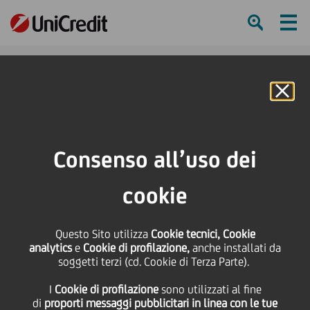
Ham
Se
Online Banking
HOME
UniCredit in breve
ESG e Sostenibilità
Consenso all’uso dei
SHARE
PRINT
SEND
cookie
Questo Sito utilizza
Cookie tecnici, Cookie
analytics
e
Cookie di profilazione,
anche installati da
soggetti terzi (cd. Cookie di Terza Parte).
Strategia ESG
I
Cookie di profilazione
sono utilizzati al fine
di
proporti messaggi pubblicitari in linea con le tue