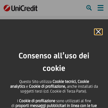
Ham
Se
Online Banking
HOME
UniCredit in breve
Diversità, equità e inclusione
Inclusione lavorativa e parità di genere nel lavoro
Consenso all’uso dei
SHARE
PRINT
SEND
cookie
Questo Sito utilizza
Cookie tecnici, Cookie
analytics
e
Cookie di profilazione,
anche installati da
soggetti terzi (cd. Cookie di Terza Parte).
I nostri
I
Cookie di profilazione
sono utilizzati al fine
di
proporti messaggi pubblicitari in linea con le tue