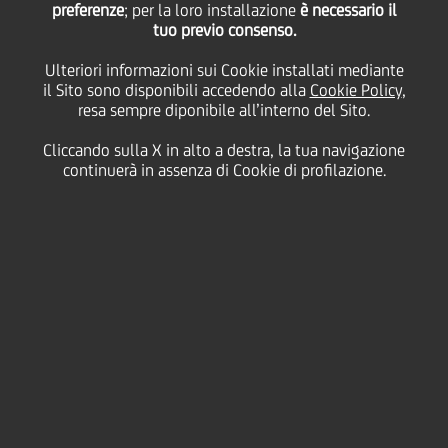
Progressi
preferenze
; per la loro installazione
è necessario il
tuo previo consenso.
Ulteriori informazioni sui Cookie installati mediante
il Sito sono disponibili accedendo alla
Cookie Policy
,
resa sempre diponibile all’interno del Sito.
Cliccando sulla X in alto a destra, la tua navigazione
continuerà in assenza di Cookie di profilazione.
I nostri impegni e i progressi compiuti nella direzione
di un ambiente più diversificato ed equo per le
nostre persone, gli stakeholder e la comunità in
generale. Stiamo svolgendo un ruolo cruciale nel
promuovere trasparenza, responsabilità e un
cambiamento positivo, per plasmare un futuro