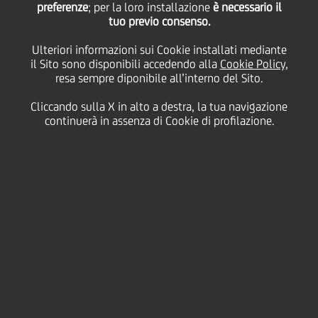
preferenze
completano il Basket
; per la loro installazione
è necessario il
tuo previo consenso.
Ulteriori informazioni sui Cookie installati mediante
Bond "Made in Italy":
il Sito sono disponibili accedendo alla
Cookie Policy
,
resa sempre diponibile all’interno del Sito.
mobilitati 64 milioni
Cliccando sulla X in alto a destra, la tua navigazione
continuerà in assenza di Cookie di profilazione.
per gli investimenti di
Pmi e Mid Cap
20 Gennaio
2026 - h 10:30
Business
Con le ultime tre emissioni del valore
complessivo di 5,5 milioni di euro, sale a 25 il
numero delle imprese che ha partecipato al