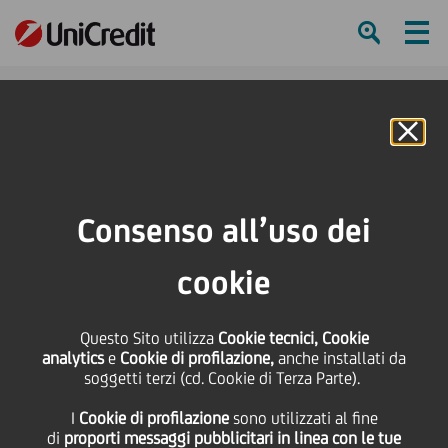
Ham
Se
Online Banking
HOME
Press & Media
Comunicati stampa
UniCredit e Mediocredito Centrale completano il Basket Bond Made in Italy:
Consenso all’uso dei
mobilitati 64 milioni per gli investimenti di Pmi e Mid Cap
cookie
SHARE
PRINT
SEND
Questo Sito utilizza
UniCredit e
Cookie tecnici, Cookie
analytics
e
Cookie di profilazione,
anche installati da
soggetti terzi (cd. Cookie di Terza Parte).
Mediocredito Centrale
I
Cookie di profilazione
sono utilizzati al fine
di
proporti messaggi pubblicitari in linea con le tue