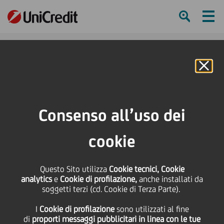
Ham
Se
Online Banking
HOME
Press & Media
Comunicati stampa
Statuto sociale
Consenso all’uso dei
SHARE
PRINT
SEND
cookie
Statuto sociale
Questo Sito utilizza
Cookie tecnici, Cookie
analytics
e
Cookie di profilazione,
anche installati da
soggetti terzi (cd. Cookie di Terza Parte).
22 Gennaio
2024 - h 14:34
Finanziario
Si rende noto che lo Statuto, modificato a seguito
I
Cookie di profilazione
sono utilizzati al fine
di
proporti messaggi pubblicitari in linea con le tue
dell'operazione di annullamento di azioni proprie di