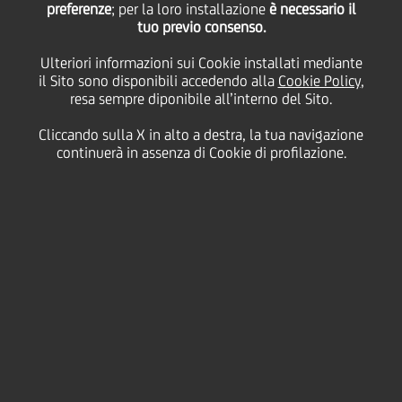
preferenze
; per la loro installazione
è necessario il
cui al comunicato stampa del 16 gennaio scorso, è
tuo previo consenso.
stato iscritto nel Registro delle Imprese in data 19
gennaio 2024, pubblicato sul sito internet della
Ulteriori informazioni sui Cookie installati mediante
Società alla pagina
Statuto e codice etico - UniCredit
il Sito sono disponibili accedendo alla
Cookie Policy
,
(unicreditgroup.eu)
nonché sul sito del meccanismo
resa sempre diponibile all’interno del Sito.
di stoccaggio autorizzato "eMarket STORAGE" gestito
da Teleborsa S.r.l. (
www.emarketstorage.com
) ed è a
Cliccando sulla X in alto a destra, la tua navigazione
disposizione dei soci presso la sede sociale in Milano.
continuerà in assenza di Cookie di profilazione.
Milano, 22 gennaio 2024
Contatti:
Media Relations: e-mail:
MediaRelations@unicredit.eu
Investor Relations
:
e-mail:
InvestorRelations@unicredit.eu