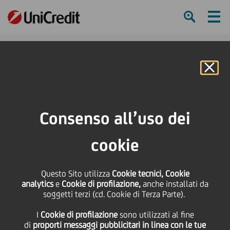
Ham
Se
Online Banking
HOME
Press & Media
Comunicati stampa - Price sensitive
Prestito obbligazionario - cod. ISIN IT0004383169
Consenso all’uso dei
SHARE
PRINT
SEND
cookie
Prestito obbligazionario
Questo Sito utilizza
Cookie tecnici, Cookie
analytics
e
Cookie di profilazione,
anche installati da
- cod. ISIN
soggetti terzi (cd. Cookie di Terza Parte).
I
Cookie di profilazione
sono utilizzati al fine
IT0004383169
di
proporti messaggi pubblicitari in linea con le tue