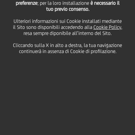
preferenze
; per la loro installazione
è necessario il
tuo previo consenso.
Ulteriori informazioni sui Cookie installati mediante
26 Marzo
2012 - h 11:54
Price sensitive
Finanziario
il Sito sono disponibili accedendo alla
Cookie Policy
,
resa sempre diponibile all’interno del Sito.
PRESTITO OBBLIGAZIONARIO
cod. ISIN IT0004383169
Cliccando sulla X in alto a destra, la tua navigazione
continuerà in assenza di Cookie di profilazione.
UniCredit informa che il tasso di interesse trimestrale lordo
della cedola n. 16,
"
UNICREDIT S.p.A. 2008/2014
OBBLIGAZIONI CON CEDOLE FISSE E CEDOLE VARIABILI
INDICIZZATE AL TASSO EURIBOR A 3 MESI PIU' 0,12% II"
SERIE 39/08,
r
elativa al periodo di godimento 27 marzo 2012 -
27 giugno 2012, è stato determinato nella misura dello
0,23200%
.
Si rammenta che la Società di gestione accentrata, ai sensi
dell'art. 83-ter del Decreto Legislativo 24
febbraio 1998, n° 58, è
Monte Titoli SpA - Milano.