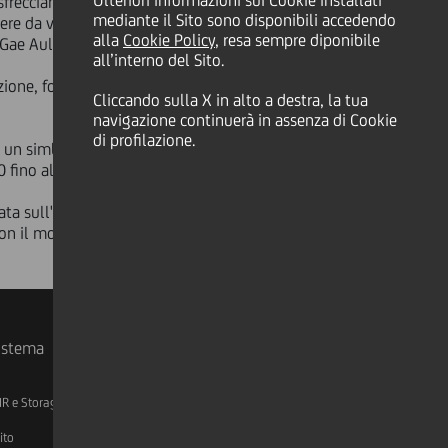
Ulteriori informazioni sui Cookie installati
 sfrecciano a oltre 300 km/h su
mediante il Sito sono disponibili accedendo
edere da vicino la monoposto: una
alla
Cookie Policy
, resa sempre diponibile
a Gae Aulenti, a Milano.
all’interno del Sito.
zione, fondato sulla passione per le
Cliccando sulla X in alto a destra, la tua
navigazione continuerà in assenza di Cookie
di profilazione.
o un simbolo di tecnologia
0 fino alle 17.00.
ata sull'innovazione e sulla
 con il motto "Legati nella passione.
sistema
IR e Storage
AML, Patriot Act e W-8BEN-E
ito