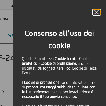
MAGAZINE
FAQ
CALENDARIO
NEL MONDO
IT
Language
Online Banking
RIERA
Consenso all’uso dei
SHARE
PRINT
SEND
cookie
F-24 a Milano
Questo Sito utilizza
Cookie tecnici, Cookie
analytics
e
Cookie di profilazione,
anche
installati da soggetti terzi (cd. Cookie di Terza
Parte).
I
Cookie di profilazione
sono utilizzati al fine
di
proporti messaggi pubblicitari in linea con
nti
le tue preferenze
; per la loro installazione
è
necessario il tuo previo consenso.