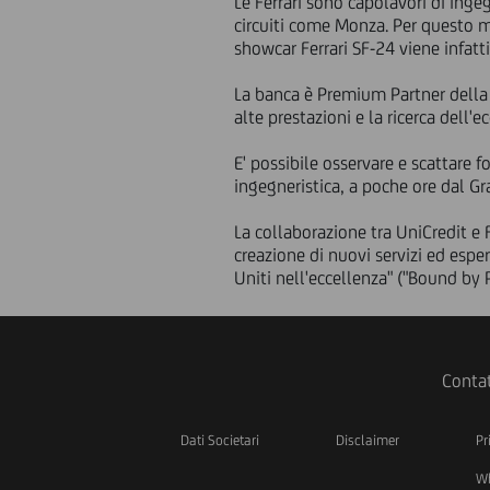
Le Ferrari sono capolavori di inge
circuiti come Monza. Per questo mo
showcar Ferrari SF-24 viene infatt
La banca è Premium Partner della 
alte prestazioni e la ricerca dell'e
E' possibile osservare e scattare
ingegneristica, a poche ore dal Gra
La collaborazione tra UniCredit e 
creazione di nuovi servizi ed esperi
Uniti nell'eccellenza" ("Bound by 
Contat
Dati Societari
Disclaimer
Pr
Wh