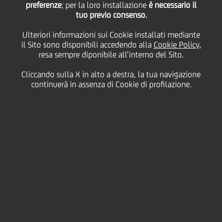
preferenze
; per la loro installazione
è necessario il
tuo previo consenso.
2026
Ulteriori informazioni sui Cookie installati mediante
il Sito sono disponibili accedendo alla
Cookie Policy
,
resa sempre diponibile all’interno del Sito.
04 Settembre
2025 - h 16:48
Cultura & società
Cliccando sulla X in alto a destra, la tua navigazione
continuerà in assenza di Cookie di profilazione.
UniCredit rinnova con orgoglio la sua partnership
come Main Partner della Filarmonica della Scala per
la
stagione concertistica 2026
, consolidando un
legame che dura da oltre vent'anni. Questo impegno
testimonia la volontà della banca di sostenere arte e
cultura, riconoscendone il ruolo centrale per la
crescita delle nuove generazioni e lo sviluppo delle
comunità.
L'Amministratore Delegato di UniCredit Andrea Orcel
dichiara:
"la musica ha il potere di ispirare, unire e