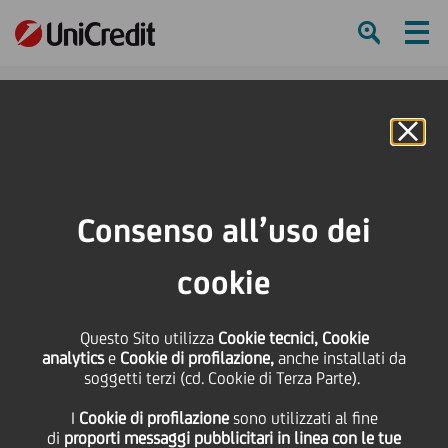
Ham
Se
Online Banking
HOME
Press & Media
News
UniCredit Main Partner della Filarmonica della Scala per la stagione 2026
Consenso all’uso dei
SHARE
PRINT
SEND
cookie
UniCredit Main Partner
Questo Sito utilizza
Cookie tecnici, Cookie
analytics
e
Cookie di profilazione,
anche installati da
della Filarmonica della
soggetti terzi (cd. Cookie di Terza Parte).
I
Cookie di profilazione
sono utilizzati al fine
Scala per la stagione
di
proporti messaggi pubblicitari in linea con le tue