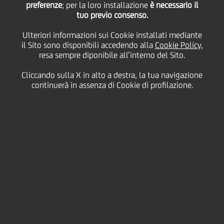
preferenze
; per la loro installazione
è necessario il
tuo previo consenso.
venerdì 23 ottobre 2020
Ulteriori informazioni sui Cookie installati mediante
il Sito sono disponibili accedendo alla
Cookie Policy
,
resa sempre diponibile all’interno del Sito.
Cliccando sulla X in alto a destra, la tua navigazione
23 October 2020
continuerà in assenza di Cookie di profilazione.
La campagna
#Storiesthatmatter,
un'iniziativa a sostegno
delle attività HR, è stata
lanciata qualche settimana
fa su LinkedIn di UniCredit.
Dopo lo stop imposto dalla