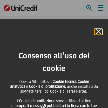
Ham
Se
Online Banking
Consenso all’uso dei
cookie
Questo Sito utilizza
Cookie tecnici, Cookie
#STORIESTHATMATTER – IL
analytics
e
Cookie di profilazione,
anche installati da
soggetti terzi (cd. Cookie di Terza Parte).
MONDO UNICREDIT
I
Cookie di profilazione
sono utilizzati al fine
RACCONTATO DA DENTRO
di
proporti messaggi pubblicitari in linea con le tue