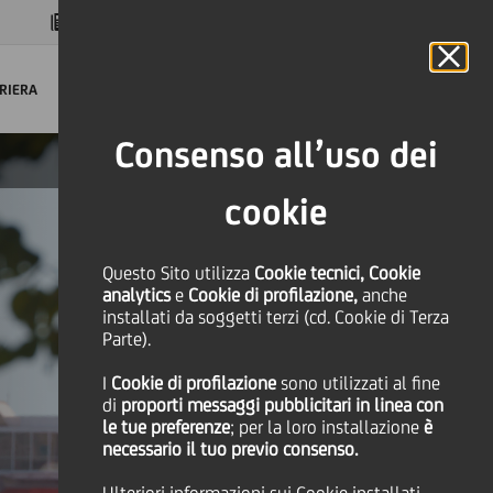
MAGAZINE
FAQ
CALENDARIO
NEL MONDO
IT
Language
Online Banking
RIERA
Consenso all’uso dei
cookie
Questo Sito utilizza
Cookie tecnici, Cookie
analytics
e
Cookie di profilazione,
anche
installati da soggetti terzi (cd. Cookie di Terza
Parte).
I
Cookie di profilazione
sono utilizzati al fine
di
proporti messaggi pubblicitari in linea con
le tue preferenze
; per la loro installazione
è
necessario il tuo previo consenso.