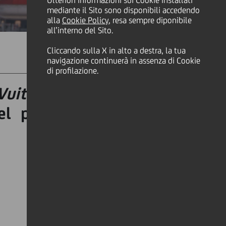
Ulteriori informazioni sui Cookie installati
mediante il Sito sono disponibili accedendo
alla
Cookie Policy
, resa sempre diponibile
all’interno del Sito.
Cliccando sulla X in alto a destra, la tua
SHARE
PRINT
SEND
navigazione continuerà in assenza di Cookie
di profilazione.
Vuitton 38ª America’s Cup
el percorso verso Napoli