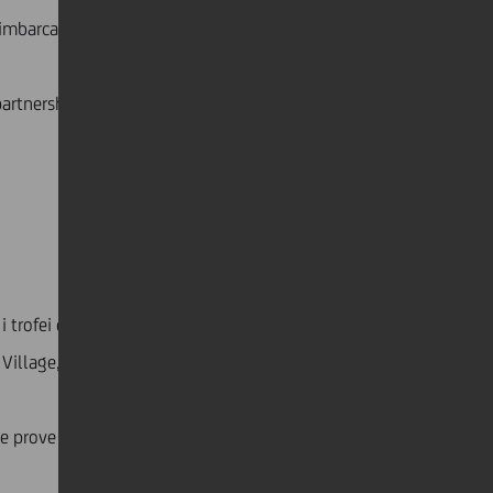
mbarcazioni tornano a sfidarsi. E questa volta lo
partnership, che porta una delle competizioni sportive
: i trofei dell’America’s Cup e della Louis Vuitton Cup
 Village, dove i team sono stati presentati e la regata
e prove ufficiali nella baia, offrendo uno spettacolo di