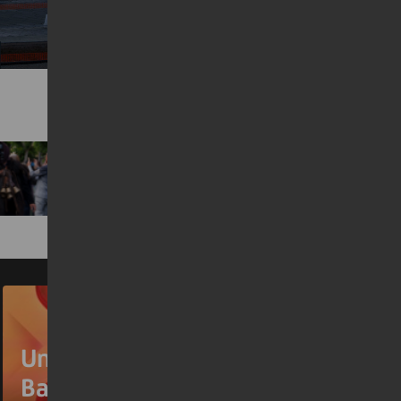
Precedente
UniCredit è la Migliore
Banca d’Europa per il