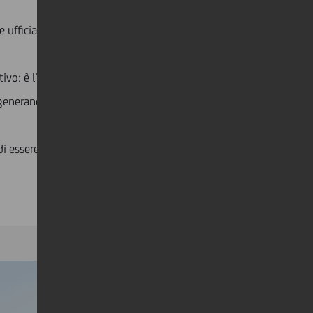
 ufficiali della prossima Preliminary Regatta, che si
ivo: è l’opportunità di essere parte di una piattaforma
e generando un impatto positivo sulle comunità in tutta
 di essere emozionante quanto la meta finale.