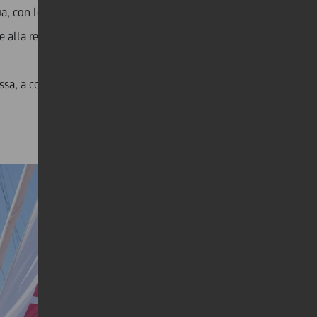
con le prime rivalità già accese tra test di
e alla regata, rappresentando il Defender Emirates
a, a conquistare il titolo.