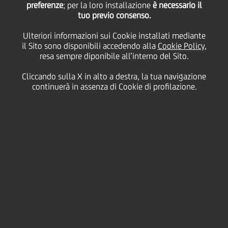
preferenze
; per la loro installazione
è necessario il
tuo previo consenso.
martedì 07 luglio 2026
Ulteriori informazioni sui Cookie installati mediante
il Sito sono disponibili accedendo alla
Cookie Policy
,
resa sempre diponibile all’interno del Sito.
HOME
Magazine
Articoli
Cliccando sulla X in alto a destra, la tua navigazione
A Grosseto le "Storie da bordo pista": UniCredit e FISPES insieme per
continuerà in assenza di Cookie di profilazione.
raccontare i protagonisti dell'atletica paralimpica
SHARE
PRINT
SEND
Il 4 e 5 luglio, lo Stadio
Olimpico “Carlo Zecchini” di
Grosseto ha ospitato i
Campionati Italiani Assoluti
di Atletica Paralimpica, uno