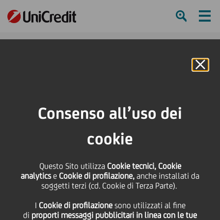
Ham
Se
Online Banking
Consenso all’uso dei
A Grosseto le “Storie da
cookie
bordo pista”: UniCredit e
Questo Sito utilizza
Cookie tecnici, Cookie
FISPES insieme per
analytics
e
Cookie di profilazione,
anche installati da
soggetti terzi (cd. Cookie di Terza Parte).
raccontare i protagonisti
I
Cookie di profilazione
sono utilizzati al fine
dell’atletica paralimpica
di
proporti messaggi pubblicitari in linea con le tue