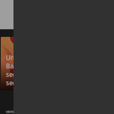
UniCredit è la Migliore
Banca d’Europa per il
secondo anno consecutivo
secondo Euromoney
venerdì 17 luglio 2026