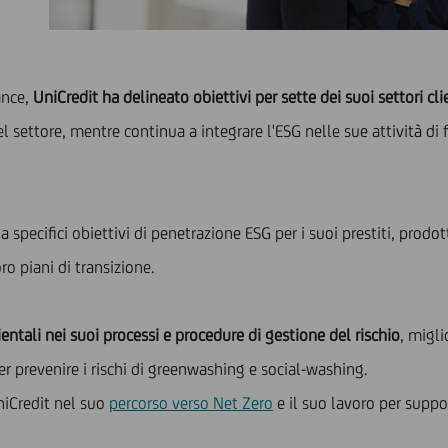
ance,
UniCredit ha delineato obiettivi per sette dei suoi settori cli
el settore, mentre continua a integrare l'ESG nelle sue attività 
pecifici obiettivi di penetrazione ESG per i suoi prestiti, prodott
oro piani di transizione.
ientali nei suoi processi e procedure di gestione del rischio
, migli
per prevenire i rischi di greenwashing e social-washing.
niCredit nel suo
percorso verso Net Zero
e il suo lavoro per suppo