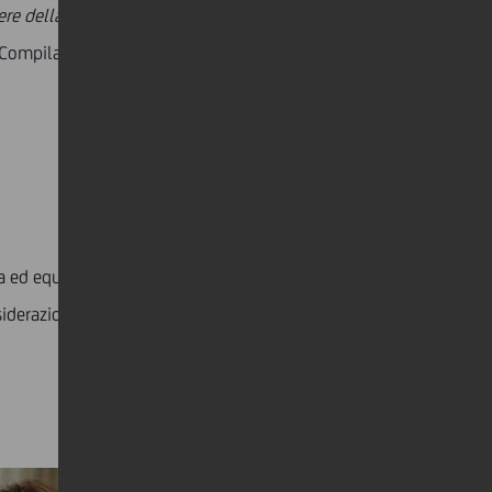
ere della Sera
, così come nella lista de
Il Sole 24 Ore
. Compilata in partnership con
Statista
, la lista
a ed equa per le loro attività. Come parte di questo,
iderazioni ESG e Net Zero nelle attività di