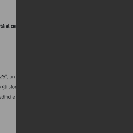
tà al centro della strategia aziendale
, supportando la
025
”, un nuovo riconoscimento internazionale che
li sforzi di UniCredit per ridurre le proprie emissioni
difici e centri dati, e ha anche sottolineato il lavoro