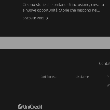
Ci sono storie che parlano di inclusione, crescita
e nuove opportunità. Storie che nascono nei
territori e che, ogni giorno, contribuiscono a
DISCOVER MORE
migliorare la vita delle persone e delle
comunità. Per dare voce a queste esperienze
nasce "Il Dono delle Storie", il progetto
promosso da UniCredit in collaborazione con
Giffoni Innovation Hub che utilizza il linguaggio
del documentario per valorizzare il lavoro delle
organizzazioni del Terzo Settore e raccontarne
l'impatto sociale.
Contat
Dati Societari
Disclaimer
Pr
Wh