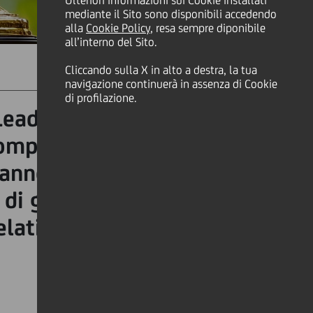
Ulteriori informazioni sui Cookie installati
mediante il Sito sono disponibili accedendo
alla
Cookie Policy
, resa sempre diponibile
all’interno del Sito.
Cliccando sulla X in alto a destra, la tua
SHARE
PRINT
SEND
navigazione continuerà in assenza di Cookie
di profilazione.
Leader 2025 d'Europa dal
compilata in collaborazione
anno fatto i progressi più
i di gas serra, dimostrando
lative al clima.