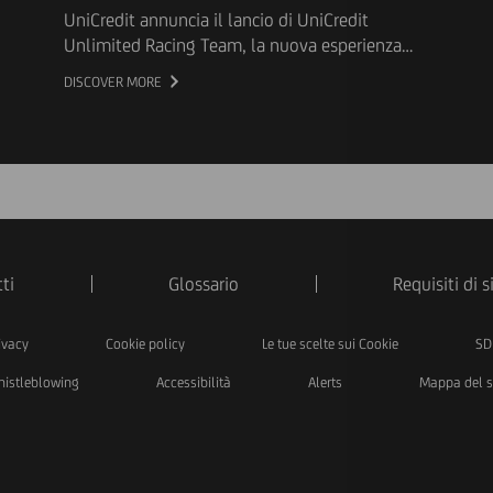
UniCredit annuncia il lancio di UniCredit
Unlimited Racing Team, la nuova esperienza
digitale interattiva nata nell’ambito della
DISCOVER MORE
partnership pluriennale con Scuderia Ferrari HP.
L’iniziativa accompagna tutti gli appassionati di
automobilismo alla scoperta delle qualità che
stanno alla base di squadre di successo,
aiutandoli a individuare il ruolo che meglio
rappresenta il loro contributo all’interno di un
team.
ti
Glossario
Requisiti di 
ivacy
Cookie policy
Le tue scelte sui Cookie
SD
istleblowing
Accessibilità
Alerts
Mappa del s