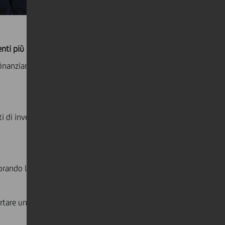
enti più intensivi in termini di carbonio
, inclusa una
di finanziamento e implementare il suo
piano di
i di investimento e obbligazioni sostenibili, tutti
orando le sue Linee Guida sui Prodotti ESG per
rtare una transizione giusta ed equa sia per la banca