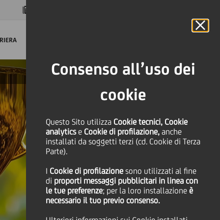
MAGAZINE
FAQ
CALENDARIO
NEL MONDO
IT
Language
Online Banking
RIERA
Consenso all’uso dei
cookie
Questo Sito utilizza
Cookie tecnici, Cookie
analytics
e
Cookie di profilazione,
anche
installati da soggetti terzi (cd. Cookie di Terza
Parte).
I
Cookie di profilazione
sono utilizzati al fine
di
proporti messaggi pubblicitari in linea con
le tue preferenze
; per la loro installazione
è
necessario il tuo previo consenso.