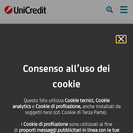
Ham
Se
Online Banking
Consenso all’uso dei
Abbattere le barriere:
cookie
UniCredit Foundation
Questo Sito utilizza
Cookie tecnici, Cookie
indaga le disuguaglianze
analytics
e
Cookie di profilazione,
anche installati da
soggetti terzi (cd. Cookie di Terza Parte).
educative in Europa con una
I
Cookie di profilazione
sono utilizzati al fine
nuova ricerca
di
proporti messaggi pubblicitari in linea con le tue