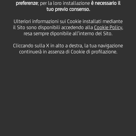
preferenze
; per la loro installazione
è necessario il
tuo previo consenso.
giovedì 10 aprile 2025
Ulteriori informazioni sui Cookie installati mediante
il Sito sono disponibili accedendo alla
Cookie Policy
,
resa sempre diponibile all’interno del Sito.
HOME
Magazine
Articoli
Cliccando sulla X in alto a destra, la tua navigazione
Abbattere le barriere: UniCredit Foundation indaga le disuguaglianze
continuerà in assenza di Cookie di profilazione.
educative in Europa con una nuova ricerca
SHARE
PRINT
SEND
In occasione
dell’evento
“Equità
nell’istruzione: dalla scuola
secondaria all’università in
Europa”
, UniCredit