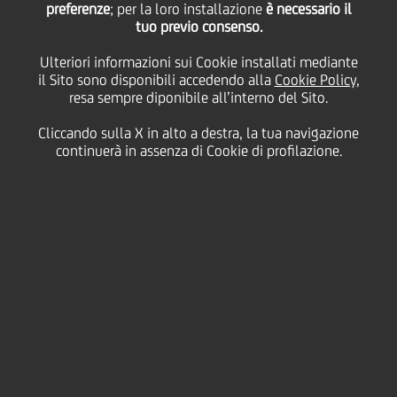
preferenze
; per la loro installazione
è necessario il
tuo previo consenso.
martedì 12 novembre 2024
Ulteriori informazioni sui Cookie installati mediante
il Sito sono disponibili accedendo alla
Cookie Policy
,
resa sempre diponibile all’interno del Sito.
HOME
Magazine
Articoli
Cliccando sulla X in alto a destra, la tua navigazione
Conversations Unlocked. The UniCredit Podcast. La 37esima America's
continuerà in assenza di Cookie di profilazione.
Cup: una partnership perfetta
SHARE
PRINT
SEND
La sponsorizzazione della
Youth America’s Cup da
parte di UniCredit ha messo
insieme il mondo della vela
e quello della banca. Cosa ha