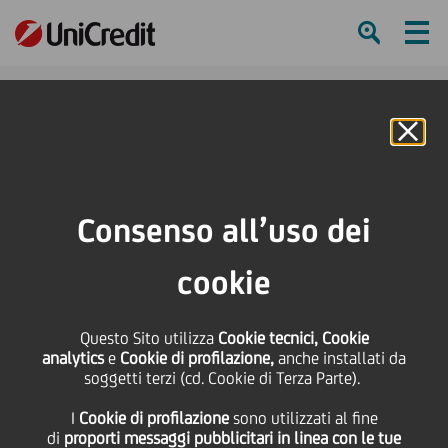
Ham
Se
Online Banking
Consenso all’uso dei
cookie
Conversations Unlocked.
Questo Sito utilizza
Cookie tecnici, Cookie
The UniCredit Podcast. La
analytics
e
Cookie di profilazione,
anche installati da
soggetti terzi (cd. Cookie di Terza Parte).
37esima America’s Cup: una
I
Cookie di profilazione
sono utilizzati al fine
partnership perfetta
di
proporti messaggi pubblicitari in linea con le tue