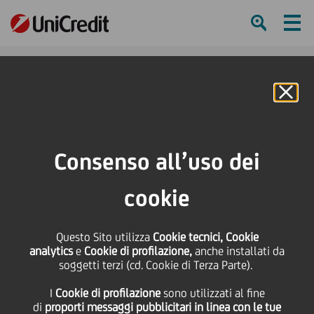
Ham
Se
Online Banking
Consenso all’uso dei
cookie
Questo Sito utilizza
Cookie tecnici, Cookie
Culture Day 2023 |
analytics
e
Cookie di profilazione,
anche installati da
soggetti terzi (cd. Cookie di Terza Parte).
Unlocking Tomorrow’s
I
Cookie di profilazione
sono utilizzati al fine
Potential
di
proporti messaggi pubblicitari in linea con le tue