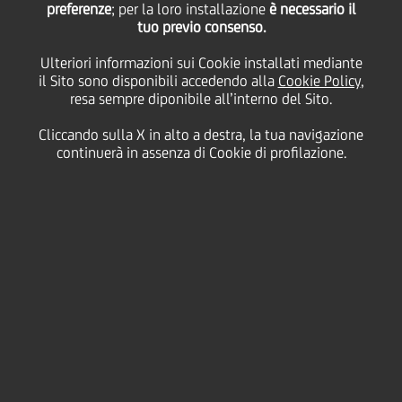
preferenze
; per la loro installazione
è necessario il
tuo previo consenso.
giovedì 22 giugno 2023
Ulteriori informazioni sui Cookie installati mediante
il Sito sono disponibili accedendo alla
Cookie Policy
,
resa sempre diponibile all’interno del Sito.
Il nostro secondo Culture
Cliccando sulla X in alto a destra, la tua navigazione
Day ha riunito 30.000
continuerà in assenza di Cookie di profilazione.
persone in tutti i nostri
Paesi, sia online sia in
presenza, in un evento di due
giorni organizzato secondo
format diversi a livello di
Gruppo e delle singole aree
geografiche. L'evento è stato