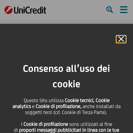
Ham
Se
Online Banking
Consenso all’uso dei
cookie
Come finanziamo la
Questo Sito utilizza
Cookie tecnici, Cookie
transizione verso un futuro
analytics
e
Cookie di profilazione,
anche installati da
soggetti terzi (cd. Cookie di Terza Parte).
a basse emissioni di
I
Cookie di profilazione
sono utilizzati al fine
carbonio
di
proporti messaggi pubblicitari in linea con le tue