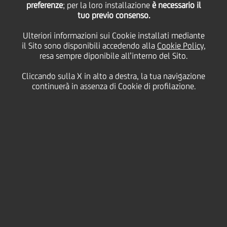
preferenze
; per la loro installazione
è necessario il
tuo previo consenso.
martedì 27 settembre 2022
Ulteriori informazioni sui Cookie installati mediante
il Sito sono disponibili accedendo alla
Cookie Policy
,
resa sempre diponibile all’interno del Sito.
UniCredit è orgogliosa di
Cliccando sulla X in alto a destra, la tua navigazione
presentare il proprio
TCFD
continuerà in assenza di Cookie di profilazione.
Report 2021
, che spiega in
che cosa consiste il nostro
costante impegno a
sostegno della transizione
energetica e quali sono i
progressi compiuti
nell'ambito di quanto