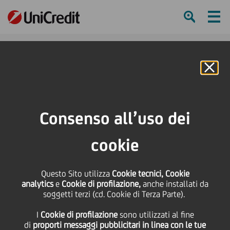
Ham
Se
Online Banking
HOME
Investitori
Informativa finanziaria
Risultati di Gruppo
Archivio Documenti
Consenso all’uso dei
Presentazione dei risultati di Gruppo 2Q23 e 1H23 (pubblicazione risultati e
conference call)
cookie
SHARE
PRINT
SEND
Questo Sito utilizza
Cookie tecnici, Cookie
analytics
e
Cookie di profilazione,
anche installati da
Presentazione dei
soggetti terzi (cd. Cookie di Terza Parte).
I
Cookie di profilazione
sono utilizzati al fine
risultati di Gruppo 2Q23
di
proporti messaggi pubblicitari in linea con le tue