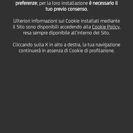
preferenze
; per la loro installazione
è necessario il
tuo previo consenso.
e 1H23 (pubblicazione
Ulteriori informazioni sui Cookie installati mediante
il Sito sono disponibili accedendo alla
Cookie Policy
,
risultati e conference
resa sempre diponibile all’interno del Sito.
Cliccando sulla X in alto a destra, la tua navigazione
call)
continuerà in assenza di Cookie di profilazione.
26
Luglio
h 11:00
Milano
Salva
2023
Italia
Finanziario