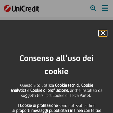
Ham
Se
Online Banking
HOME
Investitori
Informativa finanziaria
Risultati di Gruppo
Archivio Documenti
Presentazione Risultati di Gruppo 3Q13
Consenso all’uso dei
SHARE
PRINT
SEND
cookie
Presentazione Risultati
Questo Sito utilizza
Cookie tecnici, Cookie
analytics
e
Cookie di profilazione,
anche installati da
di Gruppo 3Q13
soggetti terzi (cd. Cookie di Terza Parte).
I
Cookie di profilazione
sono utilizzati al fine
di
proporti messaggi pubblicitari in linea con le tue