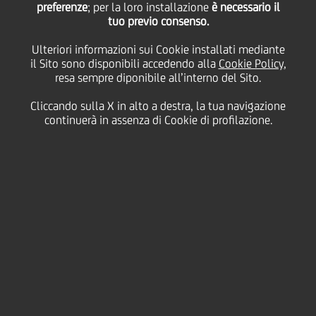
12
preferenze
; per la loro installazione
è necessario il
Novembre
Milano
Salva
tuo previo consenso.
2013
Ulteriori informazioni sui Cookie installati mediante
Finanziario
il Sito sono disponibili accedendo alla
Cookie Policy
,
resa sempre diponibile all’interno del Sito.
Cliccando sulla X in alto a destra, la tua navigazione
continuerà in assenza di Cookie di profilazione.
CONFERENCE CALL
LINK PER ACCEDERE ALL'AUDIO WEBCAST ON-DEMAND
SCARICA MP3
PODCAST
SCARICA WMV