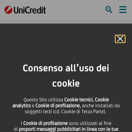
Ham
Se
Online Banking
HOME
Governance
Azionisti
Archivio
12 aprile 2024 Assemblea ordinaria e straordinaria
Consenso all’uso dei
SHARE
PRINT
SEND
cookie
12 aprile 2024
Questo Sito utilizza
Cookie tecnici, Cookie
analytics
e
Cookie di profilazione,
anche installati da
Assemblea ordinaria e
soggetti terzi (cd. Cookie di Terza Parte).
I
Cookie di profilazione
sono utilizzati al fine
straordinaria
di
proporti messaggi pubblicitari in linea con le tue