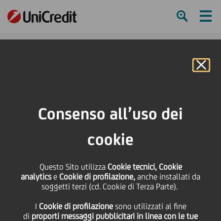
Ham
Se
Online Banking
HOME
Governance
Azionisti
Archivio
Assemblea Ordinaria e Straordinaria 20 aprile 2017
Consenso all’uso dei
SHARE
PRINT
SEND
cookie
Assemblea Ordinaria e
Questo Sito utilizza
Cookie tecnici, Cookie
analytics
e
Cookie di profilazione,
anche installati da
Straordinaria 20 aprile
soggetti terzi (cd. Cookie di Terza Parte).
I
Cookie di profilazione
sono utilizzati al fine
2017
di
proporti messaggi pubblicitari in linea con le tue