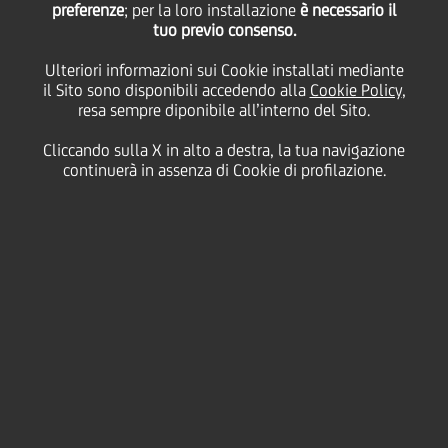
preferenze
; per la loro installazione
è necessario il
tuo previo consenso.
20
Ulteriori informazioni sui Cookie installati mediante
Aprile
Salva
il Sito sono disponibili accedendo alla
Cookie Policy
,
2017
resa sempre diponibile all’interno del Sito.
Finanziario
Cliccando sulla X in alto a destra, la tua navigazione
continuerà in assenza di Cookie di profilazione.
Si è tenuta a Roma in
sessione Ordinaria e
Straordinaria il 20 aprile 2017 in unica convocazione