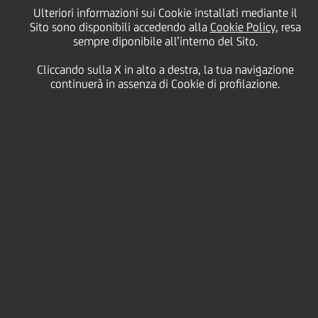
Zagrebacka banka d.d.
Ulteriori informazioni sui Cookie installati mediante il
Sito sono disponibili accedendo alla
Cookie Policy
, resa
sempre diponibile all’interno del Sito.
Sito Zagrebacka banka d.d.
Cliccando sulla X in alto a destra, la tua navigazione
ACCEDI ALLA BANCA ONLINE
continuerà in assenza di Cookie di profilazione.
LAVORA CON NOI
PAGINA UFFICIALE
Zagreb nekretnine d.o.o.
Sito Zagreb nekretnine d.o.o.