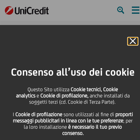
Ha
S
Online Banking
HOME
La nostra presenza nel mondo
Croazia
Consenso all’uso dei cookie
SHARE
PRINT
SEND
Questo Sito utilizza
Cookie tecnici, Cookie
Croazia
analytics
e
Cookie di profilazione,
anche installati da
soggetti terzi (cd. Cookie di Terza Parte).
I
Cookie di profilazione
sono utilizzati al fine di
proporti
messaggi pubblicitari in linea con le tue preferenze
; per
la loro installazione
è necessario il tuo previo
consenso.