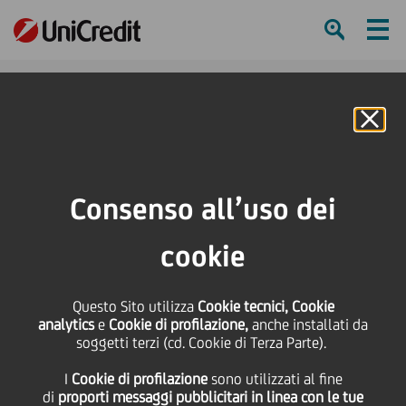
Ham
Se
Online Banking
HOME
UniCredit in breve
ESG e Sostenibilità
Creazione di valore per la sostenibilità aziendale
Consenso all’uso dei
Capitale Sociale e Relazionale per la Sostenibilità Aziendale
cookie
SHARE
PRINT
SEND
Questo Sito utilizza
Cookie tecnici, Cookie
analytics
e
Cookie di profilazione,
anche installati da
soggetti terzi (cd. Cookie di Terza Parte).
I
Cookie di profilazione
sono utilizzati al fine
Capitale Sociale e
di
proporti messaggi pubblicitari in linea con le tue