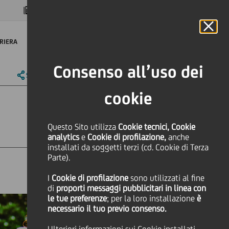
MAGAZINE
FAQ
CALENDARIO
NEL MONDO
IT
Language
Online Banking
RIERA
Consenso all’uso dei
SHARE
PRINT
SEND
cookie
Questo Sito utilizza
Cookie tecnici, Cookie
analytics
e
Cookie di profilazione,
anche
installati da soggetti terzi (cd. Cookie di Terza
Parte).
Sostenibilità
I
Cookie di profilazione
sono utilizzati al fine
di
proporti messaggi pubblicitari in linea con
le tue preferenze
; per la loro installazione
è
necessario il tuo previo consenso.