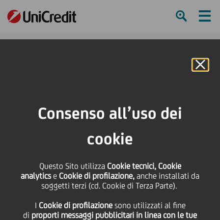
Ham
Se
Online Banking
HOME
Strategia
Il nostro business
Global Securities Services
Romania
Consenso all’uso dei
SHARE
PRINT
SEND
cookie
Romania
Questo Sito utilizza
Cookie tecnici, Cookie
analytics
e
Cookie di profilazione,
anche installati da
UniCredit Bank offre servizi di custodia sul mercato
soggetti terzi (cd. Cookie di Terza Parte).
dei capitali rumeno dal 1998. La presenza costante ci
I
Cookie di profilazione
sono utilizzati al fine
porta una preziosa competenza locale, che insieme
di
proporti messaggi pubblicitari in linea con le tue
ai solidi servizi di custodia hanno portato a