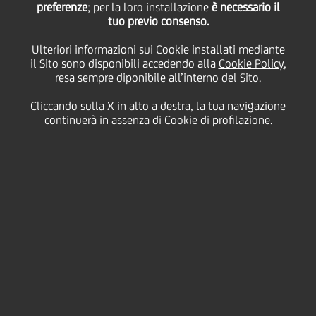
preferenze
; per la loro installazione
è necessario il
un'elevata advocacy da parte dei clienti e alla fiducia
tuo previo consenso.
del mercato.
Ulteriori informazioni sui Cookie installati mediante
il Sito sono disponibili accedendo alla
Cookie Policy
,
I volumi significativi in ​​termini di asset in custodia e
resa sempre diponibile all’interno del Sito.
di transazioni hanno portato UniCredit Bank SA a una
quota di mercato del 15%.
Cliccando sulla X in alto a destra, la tua navigazione
continuerà in assenza di Cookie di profilazione.
UniCredit Bank fornisce servizi di custodia tramite il
team dedicato di esperti che gestiscono
un'infrastruttura di custodia all'avanguardia. I nostri
esperti hanno capacità di innovazione di mercato
grazie alla loro riconosciuta competenza all'interno
delle associazioni professionali e dei gruppi di lavoro
specializzati. L'obiettivo dei nostri servizi è offrire le
soluzioni più fattibili per soddisfare al meglio le
esigenze dei clienti. Forniamo accesso al mercato dei
capitali rumeno e ai mercati internazionali.