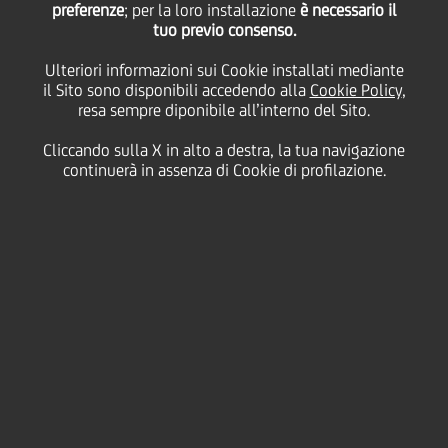
preferenze
; per la loro installazione
è necessario il
Requisiti di
tuo previo consenso.
sistema
Ulteriori informazioni sui Cookie installati mediante
il Sito sono disponibili accedendo alla
Cookie Policy
,
resa sempre diponibile all’interno del Sito.
Dati Societari
Disclaimer
Privacy
Cliccando sulla X in alto a destra, la tua navigazione
Cookie policy
Le tue scelte sui Cookie
continuerà in assenza di Cookie di profilazione.
SDIR e Storage
AML, Patriot Act e W-8BEN-E
Whistleblowing
Accessibilità
Alerts
Mappa del sito
Linkedin
X
Instagra
Fac