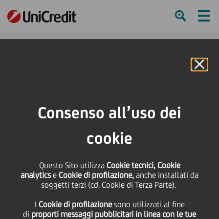
Ham
Se
Online Banking
HOME
Strategia
Il nostro business
Global Securities Services
Newsflash
Russia
Consenso all’uso dei
SHARE
PRINT
SEND
cookie
Russia
Questo Sito utilizza
Cookie tecnici, Cookie
analytics
e
Cookie di profilazione,
anche installati da
soggetti terzi (cd. Cookie di Terza Parte).
Contatti
Glossario
I
Cookie di profilazione
sono utilizzati al fine
di
proporti messaggi pubblicitari in linea con le tue