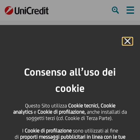
Ham
Se
Online Banking
HOME
Strategia
Il nostro business
Global Securities Services
Newsflash
Consenso all’uso dei
SHARE
PRINT
SEND
cookie
Newsflash
Questo Sito utilizza
Cookie tecnici, Cookie
analytics
e
Cookie di profilazione,
anche installati da
soggetti terzi (cd. Cookie di Terza Parte).
NEWSFLASH RECENTI
I
Cookie di profilazione
sono utilizzati al fine
PDF
| Upcoming Holidays in Central and Eastern Europe in
di
proporti messaggi pubblicitari in linea con le tue