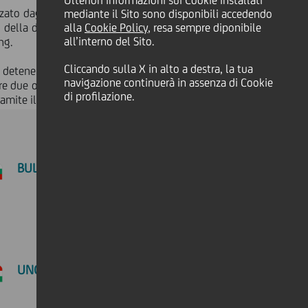
Ulteriori informazioni sui Cookie installati
orzato dagli investimenti del Gruppo e
mediante il Sito sono disponibili accedendo
i della divisione Corporate Solutions,
alla
Cookie Policy
, resa sempre diponibile
all’interno del Sito.
ng.
Cliccando sulla X in alto a destra, la tua
detenere la posizione di vertice del
navigazione continuerà in assenza di Cookie
re due opzioni di modello di servizio:
di profilazione.
ramite il nostro hub austriaco.
BULGARIA
UNGHERIA