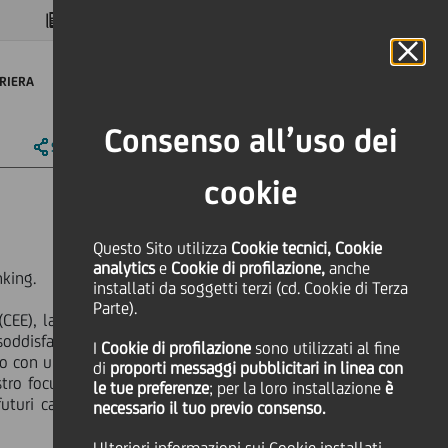
MAGAZINE
FAQ
CALENDARIO
NEL MONDO
IT
Language
Online Banking
RIERA
Consenso all’uso dei
SHARE
PRINT
SEND
cookie
Questo Sito utilizza
Cookie tecnici, Cookie
analytics
e
Cookie di profilazione,
anche
nking.
installati da soggetti terzi (cd. Cookie di Terza
Parte).
(CEE), la nostra strategia è quella di
soddisfazione del cliente, rafforzando
I
Cookie di profilazione
sono utilizzati al fine
io con un focus sulla mitigazione del
di
proporti messaggi pubblicitari in linea con
ostro focus rimane sulla gestione del
le tue preferenze
; per la loro installazione
è
uturi cambiamenti infrastrutturali e
necessario il tuo previo consenso.