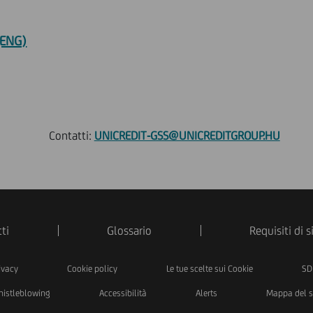
(ENG)
Contatti:
UNICREDIT-GSS@UNICREDITGROUP.HU
ti
Glossario
Requisiti di 
ivacy
Cookie policy
Le tue scelte sui Cookie
SD
istleblowing
Accessibilità
Alerts
Mappa del s