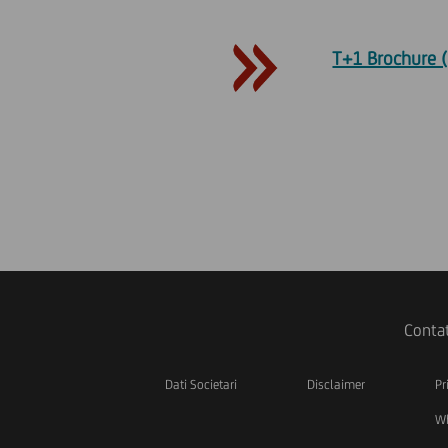
T+1 Brochure 
Contat
Dati Societari
Disclaimer
Pr
Wh