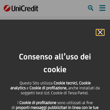
Ham
Se
Online Banking
HOME
Press & Media
Comunicati stampa
Finanziamento Sustainability-linked da 40 milioni di euro al Gruppo Goglio
Consenso all’uso dei
per sostenere investimenti e sviluppo industriale
cookie
SHARE
PRINT
SEND
Questo Sito utilizza
Finanziamento
Cookie tecnici, Cookie
analytics
e
Cookie di profilazione,
anche installati da
soggetti terzi (cd. Cookie di Terza Parte).
Sustainability-linked da
I
Cookie di profilazione
sono utilizzati al fine
di
proporti messaggi pubblicitari in linea con le tue