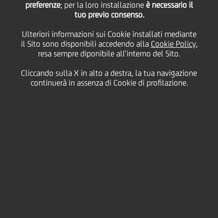
preferenze
40 milioni di euro al
; per la loro installazione
è necessario il
tuo previo consenso.
Ulteriori informazioni sui Cookie installati mediante
Gruppo Goglio per
il Sito sono disponibili accedendo alla
Cookie Policy
,
resa sempre diponibile all’interno del Sito.
sostenere investimenti
Cliccando sulla X in alto a destra, la tua navigazione
continuerà in assenza di Cookie di profilazione.
e sviluppo industriale
20 Marzo
2026 - h 11:30
Business
È stata perfezionata un'operazione di finanziamento
con caratteristiche ESG a favore del Gruppo Goglio
per un importo complessivo massimo pari a 40
milioni di euro, destinata a supportare il piano di
investimenti previsto dal piano industriale.