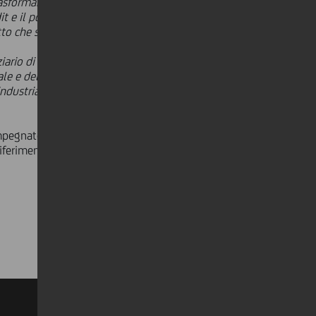
rasformare gli investimenti in
t e il pool di istituti che ha
etto che stiamo costruendo
».
ario di riferimento per le imprese,
ale e della competitività
- afferma
ndustriale di Abacus, caratterizzato
egnate in percorsi di crescita e di
ferimento nei processi di