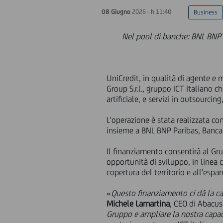
08 Giugno
2026 - h 11:40
Business
Nel pool di banche: BNL BNP P
UniCredit, in qualità di agente e
Group S.r.l., gruppo ICT italiano c
artificiale, e servizi in outsourci
L'operazione è stata realizzata co
insieme a BNL BNP Paribas, Banca
Il finanziamento consentirà al Gr
opportunità di sviluppo, in linea 
copertura del territorio e all'espa
«
Questo finanziamento ci dà la cap
Michele Lamartina
, CEO di Abacu
Gruppo e ampliare la nostra capac