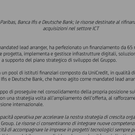
aribas, Banca Ifis e Deutsche Bank; le risorse destinate al rifina
acquisizioni nel settore ICT
 mandated lead arranger, ha perfezionato un finanziamento da 65 m
he progetta, implementa e gestisce infrastrutture digitali, soluzio
ng, a supporto del piano strategico di sviluppo del Gruppo.
n un pool di istituti finanziari composto da UniCredit, in qualità
 Ifis e Deutsche Bank, che hanno agito come mandated lead arran
uppo di proseguire nel consolidamento della propria posizione su
con una strategia volta all'ampliamento dell'offerta, al rafforzam
nsione internazionale.
acità operativa per accelerare la nostra strategia di crescita orga
s Group.
Le risorse ci consentiranno di integrare nuove competenze,
ità di accompagnare le imprese in progetti tecnologici sempre più