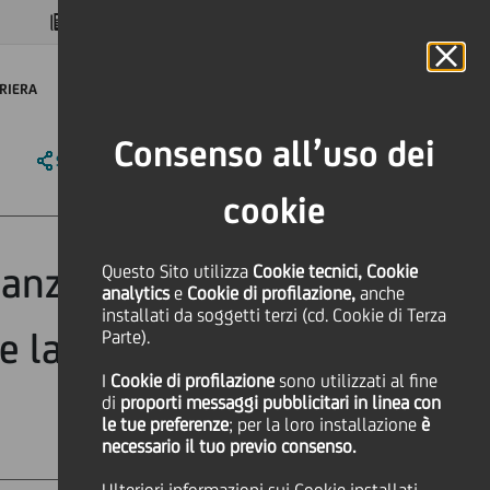
MAGAZINE
FAQ
CALENDARIO
NEL MONDO
IT
Language
Online Banking
RIERA
Consenso all’uso dei
SHARE
PRINT
SEND
cookie
nanzia Abacus
Questo Sito utilizza
Cookie tecnici, Cookie
analytics
e
Cookie di profilazione,
anche
installati da soggetti terzi (cd. Cookie di Terza
 la crescita e
Parte).
I
Cookie di profilazione
sono utilizzati al fine
di
proporti messaggi pubblicitari in linea con
le tue preferenze
; per la loro installazione
è
necessario il tuo previo consenso.