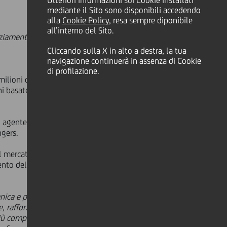
Ulteriori informazioni sui Cookie installati
mediante il Sito sono disponibili accedendo
alla
Cookie Policy
, resa sempre diponibile
all’interno del Sito.
nziamento del debito e al piano di
Cliccando sulla X in alto a destra, la tua
navigazione continuerà in assenza di Cookie
di profilazione.
ilioni di euro a favore di Abacus
ni basate su dati e intelligenza
 di agente e mandated lead arranger,
gers.
l mercato e di cogliere nuove
ento delle competenze verticali, alla
nica e per acquisizioni
- afferma
 rafforzare le aree strategiche del
 complessi. Il nostro obiettivo è