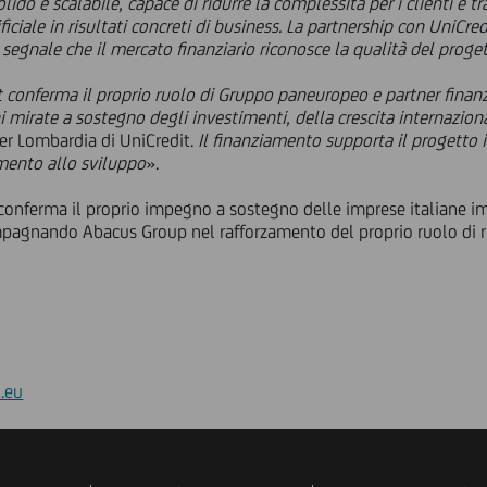
lido e scalabile, capace di ridurre la complessità per i clienti e t
ficiale in risultati concreti di business. La partnership con UniCredi
l segnale che il mercato finanziario riconosce la qualità del prog
conferma il proprio ruolo di Gruppo paneuropeo e partner finanzi
 mirate a sostegno degli investimenti, della crescita internazion
er Lombardia di UniCredit.
Il finanziamento supporta il progetto i
amento allo sviluppo
».
onferma il proprio impegno a sostegno delle imprese italiane imp
pagnando Abacus Group nel rafforzamento del proprio ruolo di ri
.eu