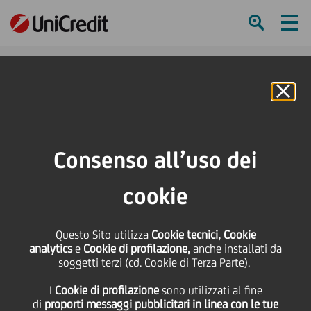
Ham
Se
Online Banking
HOME
Press & Media
Comunicati stampa
UniCredit Foundation: al via la seconda edizione della UCF Edu-Fund
Consenso all’uso dei
Platform
cookie
SHARE
PRINT
SEND
UniCredit Foundation: al
Questo Sito utilizza
Cookie tecnici, Cookie
analytics
e
Cookie di profilazione,
anche installati da
soggetti terzi (cd. Cookie di Terza Parte).
via la seconda edizione
I
Cookie di profilazione
sono utilizzati al fine
di
proporti messaggi pubblicitari in linea con le tue