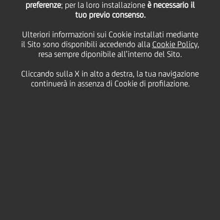
preferenze
della UCF Edu-Fund
; per la loro installazione
è necessario il
tuo previo consenso.
Ulteriori informazioni sui Cookie installati mediante
Platform
il Sito sono disponibili accedendo alla
Cookie Policy
,
resa sempre diponibile all’interno del Sito.
Cliccando sulla X in alto a destra, la tua navigazione
21 Novembre
2025 - h 10:47
Fondazione
continuerà in assenza di Cookie di profilazione.
Fino a 6 milioni di euro per progetti dedicati ai
giovani tra gli 11 e i 19 anni
UniCredit Foundation lancia la seconda edizione
della UCF Edu-Fund Platform, l'iniziativa dedicata a
contrastare la povertà educativa e a promuovere pari
opportunità di accesso all'istruzione nei Paesi
europei in cui UniCredit è presente. Un nuovo passo
verso un impegno ancora più ampio a supporto dei