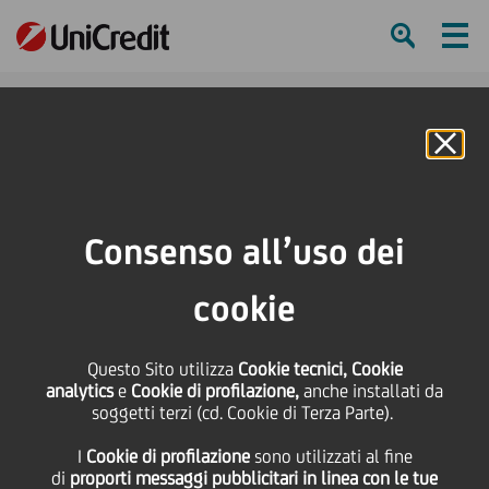
Ham
Se
Online Banking
HOME
Press & Media
Comunicati stampa
UniCredit: Fondo Carta Etica, da vent'anni solidarietà e impatto sul territorio
Consenso all’uso dei
SHARE
PRINT
SEND
cookie
UniCredit: Fondo Carta
Questo Sito utilizza
Cookie tecnici, Cookie
analytics
e
Cookie di profilazione,
anche installati da
Etica, da vent'anni
soggetti terzi (cd. Cookie di Terza Parte).
I
Cookie di profilazione
sono utilizzati al fine
solidarietà e impatto
di
proporti messaggi pubblicitari in linea con le tue