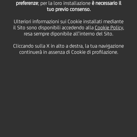
preferenze
; per la loro installazione
è necessario il
tuo previo consenso.
sul territorio
Ulteriori informazioni sui Cookie installati mediante
il Sito sono disponibili accedendo alla
Cookie Policy
,
resa sempre diponibile all’interno del Sito.
13 Novembre
2025 - h 14:30
solidarity
Cliccando sulla X in alto a destra, la tua navigazione
continuerà in assenza di Cookie di profilazione.
La banca celebra il traguardo di un'iniziativa
pionieristica che ha sostenuto oltre 1.600 progetti in
tutta Italia, raccontando storie di comunità,
innovazione sociale e impegno condiviso
Milano, 13 novembre 2025 - Vent'anni di impegno
concreto a fianco delle persone e dei territori.
UniCredit ha celebrato oggi presso il proprio
headquarter a Milano il ventennale del
Fondo Carta
Etica
, l'iniziativa pionieristica che dal 2005 trasforma