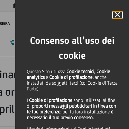
MAGAZINE
FAQ
CALENDARIO
NEL MONDO
IT
Language
Online Banking
RIERA
Consenso all’uso dei
SHARE
PRINT
SEND
cookie
naria 12 aprile
Questo Sito utilizza
Cookie tecnici, Cookie
analytics
e
Cookie di profilazione,
anche
installati da soggetti terzi (cd. Cookie di Terza
 ordinaria 15
Parte).
I
Cookie di profilazione
sono utilizzati al fine
prile 2022
di
proporti messaggi pubblicitari in linea con
le tue preferenze
; per la loro installazione
è
necessario il tuo previo consenso.