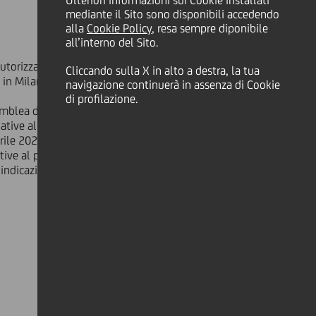
Ulteriori informazioni sui Cookie installati
mediante il Sito sono disponibili accedendo
alla
Cookie Policy
, resa sempre diponibile
all’interno del Sito.
utorizzato "eMarket STORAGE"
Cliccando sulla X in alto a destra, la tua
 in Milano.
navigazione continuerà in assenza di Cookie
di profilazione.
semblea del 15 aprile 2021
lative al punto all'ordine del giorno
prile 2022
ative al punto all'ordine del giorno
'indicazione dei voti
UniCredit S.p.A.