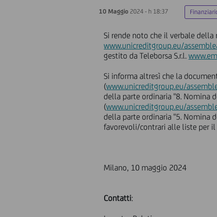
10 Maggio
2024 - h 18:37
Finanziari
Si rende noto che il verbale della
www.unicreditgroup.eu/assemble
gestito da Teleborsa S.r.l.
www.ema
Si informa altresì che la document
(
www.unicreditgroup.eu/assembl
della parte ordinaria "8. Nomina d
(
www.unicreditgroup.eu/assembl
della parte ordinaria "5. Nomina de
favorevoli/contrari alle liste per i
Milano, 10 maggio 2024
Contatti
: