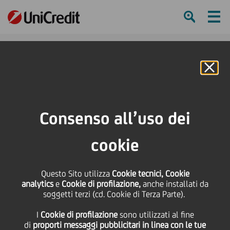
Ham
Se
Online Banking
HOME
Press & Media
Comunicati stampa
UniCredit ospita il prestigioso trofeo dell'America's Cup
Consenso all’uso dei
SHARE
PRINT
SEND
cookie
UniCredit ospita il
Questo Sito utilizza
Cookie tecnici, Cookie
analytics
e
Cookie di profilazione,
anche installati da
prestigioso trofeo
soggetti terzi (cd. Cookie di Terza Parte).
I
Cookie di profilazione
sono utilizzati al fine
dell'America's Cup
di
proporti messaggi pubblicitari in linea con le tue