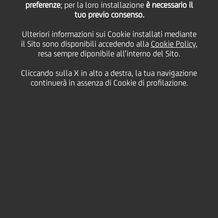
preferenze
; per la loro installazione
è necessario il
tuo previo consenso.
Ulteriori informazioni sui Cookie installati mediante
19 Giugno
2024 - h 12:00
altro
il Sito sono disponibili accedendo alla
Cookie Policy
,
resa sempre diponibile all’interno del Sito.
La Coppa sarà esposta il 24 giugno nella filiale di
Cliccando sulla X in alto a destra, la tua navigazione
piazza Gae Aulenti a Milano
continuerà in assenza di Cookie di profilazione.
La banca è GLOBAL PARTNER e GLOBAL BANKING
PARTNER esclusivo della 37a edizione della Louis
Vuitton America's Cup, la più famosa competizione
di vela al mondo
Il prestigioso trofeo dell'America's Cup arriva in Italia
grazie alla partnership con UniCredit, GLOBAL
PARTNER e GLOBAL BANKING PARTNER esclusivo
della 37a edizione della più famosa competizione di
vela al mondo, in programma a Barcellona dal 22
agosto al 27 ottobre 2024.