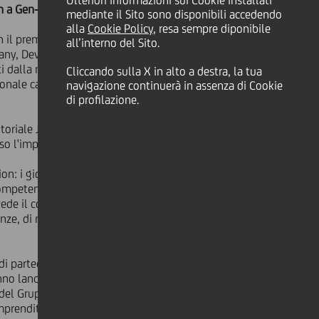
Ulteriori informazioni sui Cookie installati
n a Gen-E 2024 a Catania, Sicilia
mediante il Sito sono disponibili accedendo
alla
Cookie Policy
, resa sempre diponibile
on il premio
Re-Power Your Future
all’interno del Sito.
pany, Devecol, ha sviluppato con
ti dalla natura. Questa soluzione
Cliccando sulla X in alto a destra, la tua
ionale capacità degli studenti di
navigazione continuerà in assenza di Cookie
di profilazione.
toriale JA a sostegno della mobilità
rso l'impegno sociale.
on: i giovani che vi prendono parte
ompetenze, le conoscenze e le abilità
evede il coinvolgimento diretto e
enze, di mentoring, role modeling,
di partecipare al festival Gen-E in
nno lanciato insieme "Re-power Your
i del Gruppo UniCredit in un
mprenditoriali innovative. UniCredit