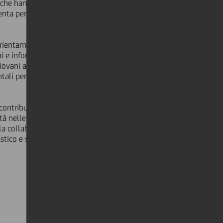
che hanno saputo riunire le loro
nta per noi una grande iniezione di
 orientamento imprenditoriale e il
e infondere in loro il desiderio di
giovani attraverso l'esempio
ntali per avere successo nel contesto
ntribuito a ridurre la dispersione
à nelle scuole dove il rischio di
la collaborazione tra UniCredit
stico e spingere i giovani a