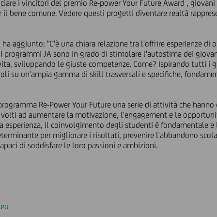
iare i vincitori del premio Re-power Your Future Award , giovani 
il bene comune. Vedere questi progetti diventare realtà rapprese
, ha aggiunto: "C'è una chiara relazione tra l'offrire esperienze di
I programmi JA sono in grado di stimolare l'autostima dei giovani 
 vita, sviluppando le giuste competenze. Come? Ispirando tutti i 
doli su un'ampia gamma di skill trasversali e specifiche, fondame
rogramma Re-Power Your Future una serie di attività che hanno co
li volti ad aumentare la motivazione, l'engagement e le opportunit
a esperienza, il coinvolgimento degli studenti è fondamentale e 
erminante per migliorare i risultati, prevenire l'abbandono scola
apaci di soddisfare le loro passioni e ambizioni.
.eu