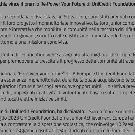
chia vince il premio Re-Power Your Future di UniCredit Foundatio
ica secondaria di Bratislava, in Slovacchia, sono stati premiati c
r il loro progetto imprenditoriale innovativo. La loro junior com
nte e interattiva che mobilita le comunità nella raccolta dei rifiu
one tra giovani, società civile e istituzioni, dimostrando l'eccez
attorno a una missione condivisa.
 UniCredit Foundation viene assegnato alla migliore idea impredi
 per promuovere la crescita e il progresso delle comunità attrave
riennale "Re-power your future" di JA Europe e UniCredit Foundati
ria esperienza imprenditoriale, durante la quale acquisiscono le c
spirazioni future e per cogliere nuove opportunità. L'iniziativa pr
Credit, impegnati in attività di volontariato basato sulle compet
i locali e altre iniziative simili.
ale di UniCredit Foundation, ha dichiarato:
"Siamo felici e onorati 
luglio 2023 UniCredit Foundation e Junior Achievement Europe ha
lta a contrastare la dispersione scolastica, che coinvolge 10 Paes
rni festeggiamo i risultati degli studenti europei e le loro idee i