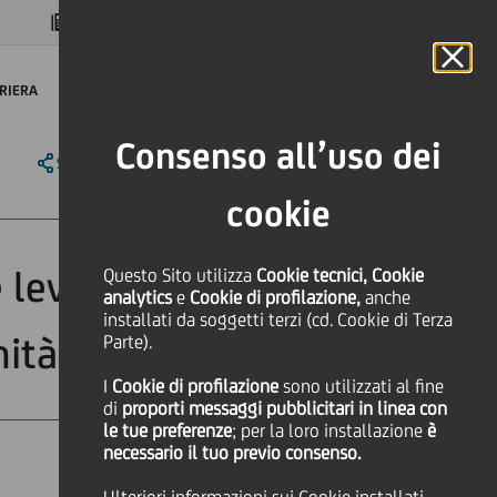
MAGAZINE
FAQ
CALENDARIO
NEL MONDO
IT
Language
Online Banking
RIERA
Consenso all’uso dei
SHARE
PRINT
SEND
cookie
 leva di crescita
Questo Sito utilizza
Cookie tecnici, Cookie
analytics
e
Cookie di profilazione,
anche
installati da soggetti terzi (cd. Cookie di Terza
nità
Parte).
I
Cookie di profilazione
sono utilizzati al fine
di
proporti messaggi pubblicitari in linea con
le tue preferenze
; per la loro installazione
è
necessario il tuo previo consenso.