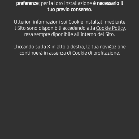
preferenze
; per la loro installazione
è necessario il
tuo previo consenso.
Ulteriori informazioni sui Cookie installati mediante
01 Luglio
2024 - h 14:24
altro
il Sito sono disponibili accedendo alla
Cookie Policy
,
resa sempre diponibile all’interno del Sito.
UniCredit S.p.A. ("UniCredit" o "UCI") informa di aver
Cliccando sulla X in alto a destra, la tua navigazione
presentato un ricorso al Tribunale dell'Unione
continuerà in assenza di Cookie di profilazione.
Europea per ottenere chiarezza circa gli obblighi
stabiliti dalla Banca Centrale Europea (BCE) per la
ulteriore riduzione dei rischi associati alle attività di
UniCredit in Russia, svolte da società controllate tra
cui UniCredit Bank Russia ("AO Bank").
Dall'invasione russa dell'Ucraina nel febbraio 2022,
UniCredit ha adottato una serie di strategie per
limitare drasticamente la propria attività nella
Federazione Russa, con conseguente riduzione della
propria esposizione transfrontaliera del 91% e della
propria esposizione locale nel Paese del 65% fino a