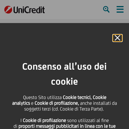
Ham
Se
Online Banking
HOME
Press & Media
Comunicati stampa
Istanza al Tribunale dell'Unione Europea per chiarimenti
Consenso all’uso dei
SHARE
PRINT
SEND
cookie
Istanza al Tribunale
Questo Sito utilizza
Cookie tecnici, Cookie
analytics
e
Cookie di profilazione,
anche installati da
dell'Unione Europea per
soggetti terzi (cd. Cookie di Terza Parte).
I
Cookie di profilazione
sono utilizzati al fine
chiarimenti
di
proporti messaggi pubblicitari in linea con le tue