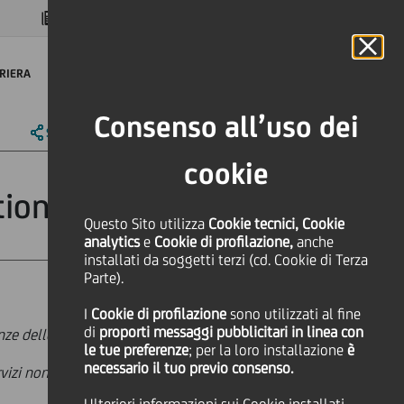
MAGAZINE
FAQ
CALENDARIO
NEL MONDO
IT
Language
Online Banking
RIERA
Consenso all’uso dei
SHARE
PRINT
SEND
cookie
tion
Questo Sito utilizza
Cookie tecnici, Cookie
analytics
e
Cookie di profilazione,
anche
installati da soggetti terzi (cd. Cookie di Terza
Parte).
I
Cookie di profilazione
sono utilizzati al fine
di
proporti messaggi pubblicitari in linea con
nze delle nostre persone
le tue preferenze
; per la loro installazione
è
necessario il tuo previo consenso.
ervizi non bancari, come quelli