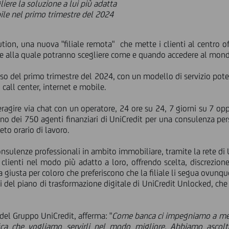
gliere la soluzione a lui più adatta
ile nel primo trimestre del 2024
ion, una nuova "filiale remota" che mette i clienti al centro o
e alla quale potranno scegliere come e quando accedere al mond
rso del primo trimestre del 2024, con un modello di servizio pot
a, call center, internet e mobile.
teragire via chat con un operatore, 24 ore su 24, 7 giorni su 7 opp
 dei 750 agenti finanziari di UniCredit per una consulenza pers
eto orario di lavoro.
nsulenze professionali in ambito immobiliare, tramite la rete di 
 clienti nel modo più adatto a loro, offrendo scelta, discrezione e
a giusta per coloro che preferiscono che la filiale li segua ovunqu
li del piano di trasformazione digitale di UniCredit Unlocked, che
 del Gruppo UniCredit, afferma: "
Come banca ci impegniamo a metter
ica che vogliamo servirli nel modo migliore. Abbiamo ascolt