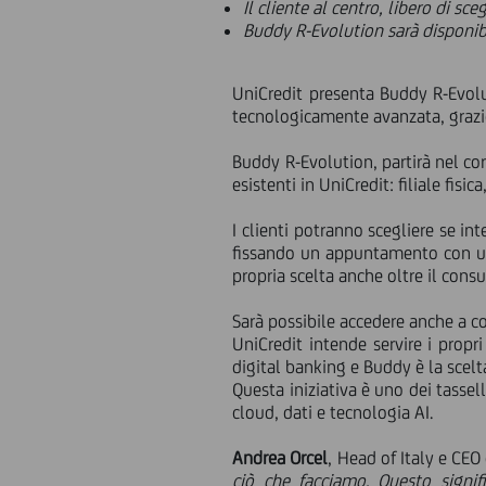
Il cliente al centro, libero di sce
Buddy R-Evolution sarà disponib
UniCredit presenta Buddy R-Evolut
tecnologicamente avanzata, grazi
Buddy R-Evolution, partirà nel co
esistenti in UniCredit: filiale fisic
I clienti potranno scegliere se in
fissando un appuntamento con uno
propria scelta anche oltre il consu
Sarà possibile accedere anche a co
UniCredit intende servire i propri
digital banking e Buddy è la scelt
Questa iniziativa è uno dei tassel
cloud, dati e tecnologia AI.
Andrea Orcel
, Head of Italy e CEO
ciò che facciamo. Questo signif