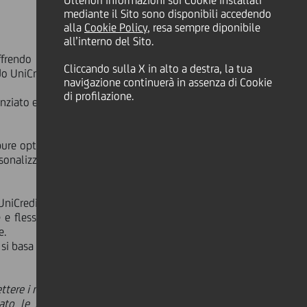
Ulteriori informazioni sui Cookie installati
mediante il Sito sono disponibili accedendo
alla
Cookie Policy
, resa sempre diponibile
all’interno del Sito.
ffrendo loro una piattaforma digitale
Cliccando sulla X in alto a destra, la tua
o UniCredit, ovunque essi siano.
navigazione continuerà in assenza di Cookie
di profilazione.
enziato e complementare ai canali già
ure optare per una interazione fisica,
onalizzata, a casa o in altro luogo a
UniCredit Subito Casa.
 flessibilità. Si va oltre il semplice
e.
 si basa su importanti investimenti in
e i nostri clienti al centro di tutto
ato le loro richieste: volevano una