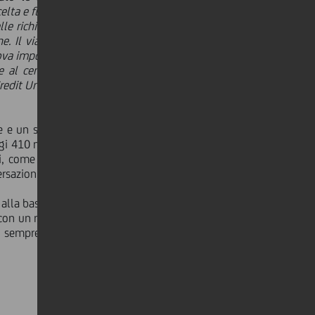
elta e flessibilità. Volevano un modo
e richieste dei clienti, offrendo loro
e. Il viaggio di Buddy R-Evolution è
rova importante del nostro impegno a
nte al centro del nostro modo di fare
iCredit Unlocked. Buddy R-Evolution è
 e un servizio accessibile, rapido ed
gi 410 mila clienti con una concierge
i, come dimostrato dalle valutazioni
ersazioni del 91%.
alla base dell'applicazione, il cliente
 con un modello di messaggistica che
e, sempre h24/7 in collaborazione con