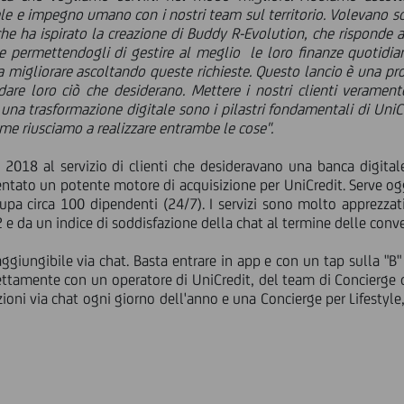
le e impegno umano con i nostri team sul territorio. Volevano sc
he ha ispirato la creazione di Buddy R-Evolution, che risponde all
 permettendogli di gestire al meglio le loro finanze quotidian
a migliorare ascoltando queste richieste. Questo lancio è una p
a dare loro ciò che desiderano. Mettere i nostri clienti verame
 una trasformazione digitale sono i pilastri fondamentali di Un
me riusciamo a realizzare entrambe le cose".
 2018 al servizio di clienti che desideravano una banca digitale
ntato un potente motore di acquisizione per UniCredit. Serve og
upa circa 100 dipendenti (24/7). I servizi sono molto apprezzat
2 e da un indice di soddisfazione della chat al termine delle conv
aggiungibile via chat. Basta entrare in app e con un tap sulla "B" 
rettamente con un operatore di UniCredit, del team di Concierge
ioni via chat ogni giorno dell'anno e una Concierge per Lifestyl