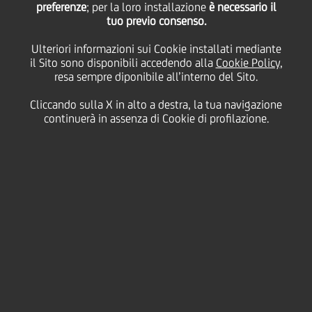
preferenze
; per la loro installazione
è necessario il
tuo previo consenso.
Check
Ulteriori informazioni sui Cookie installati mediante
il Sito sono disponibili accedendo alla
Cookie Policy
,
resa sempre diponibile all’interno del Sito.
12 Luglio
2023 - h 10:30
Business
Cliccando sulla X in alto a destra, la tua navigazione
continuerà in assenza di Cookie di profilazione.
UniCredit e Trustpair, la piattaforma leader nella
prevenzione delle frodi nei pagamenti B2B, hanno
annunciato oggi una partnership che vedrà
quest'ultima arricchire la propria piattaforma digitale
offrendo IBAN Check, una soluzione di UniCredit in
ambiente Open Banking sviluppata in collaborazione
con CBI S.c.p.a..
Grazie a IBAN Check, i clienti di Trustpair potranno
verificare in tempo reale la corretta associazione tra
IBAN e Codice Fiscale/P.IVA dei beneficiari italiani