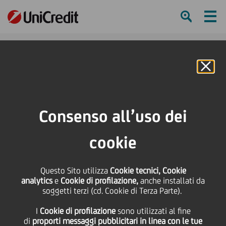
Ham
Se
Online Banking
HOME
Press & Media
Comunicati stampa
UniCredit e Trustpair annunciano una partnership su IBAN Check
Consenso all’uso dei
SHARE
PRINT
SEND
cookie
UniCredit e Trustpair
Questo Sito utilizza
Cookie tecnici, Cookie
analytics
e
Cookie di profilazione,
anche installati da
annunciano una
soggetti terzi (cd. Cookie di Terza Parte).
I
Cookie di profilazione
sono utilizzati al fine
partnership su IBAN
di
proporti messaggi pubblicitari in linea con le tue