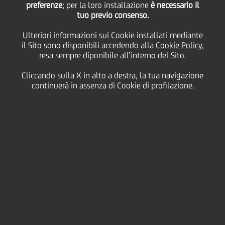
preferenze
; per la loro installazione
è necessario il
tuo previo consenso.
Audiovisivo presenta i
Ulteriori informazioni sui Cookie installati mediante
il Sito sono disponibili accedendo alla
Cookie Policy
,
risultati preliminari
resa sempre diponibile all’interno del Sito.
Cliccando sulla X in alto a destra, la tua navigazione
della survey su bisogni
continuerà in assenza di Cookie di profilazione.
e opportunità del
settore del cinema e
dell'audiovisivo italiano
11 Ottobre
2023 - h 12:40
Business