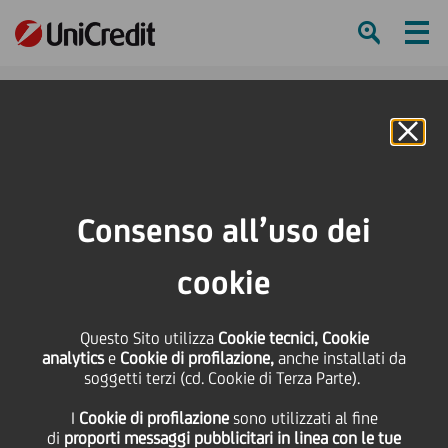
Ham
Se
Online Banking
HOME
Press & Media
Comunicati stampa
UniCredit al MIA - Mercato Internazionale Audiovisivo presenta i risultati
Consenso all’uso dei
preliminari della survey su bisogni e opportunità del settore del cinema e
dell'audiovisivo italiano
cookie
SHARE
PRINT
SEND
Questo Sito utilizza
Cookie tecnici, Cookie
analytics
e
Cookie di profilazione,
anche installati da
UniCredit al MIA -
soggetti terzi (cd. Cookie di Terza Parte).
I
Cookie di profilazione
sono utilizzati al fine
Mercato Internazionale
di
proporti messaggi pubblicitari in linea con le tue