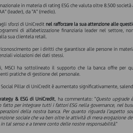
rnazionale in materia di rating ESG che valuta oltre 8.500 società 
AA" (leader), da "A" (medio).
gli sforzi di UniCredit
nel rafforzare la sua attenzione alle questi
ogrammi di alfabetizzazione finanziaria leader nel settore, no
lla sua clientela retail.
riconoscimento per i diritti che garantisce alle persone in materi
ziali violazioni dei dati stessi.
i, MSCI ha sottolineato il supporto che la banca offre per qua
lenti pratiche di gestione del personale.
I Social Pillar di UniCredit è aumentato significativamente, salen
rategy & ESG di UniCredit
, ha commentato: "
Questo upgrade è 
o fatto per integrare tutti i fattori ESG nella governance, nel bus
operazioni della nostra banca. Per quanto riguarda l'aspetto 
zione sociale che va ben oltre le attività di mera erogazione de
in tal senso e a tenere conto delle nostre responsabilità.
"