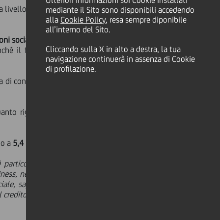
Ulteriori informazioni sui Cookie installati
a livello globale, ha aggiornato il
mediante il Sito sono disponibili accedendo
alla
Cookie Policy
, resa sempre diponibile
all’interno del Sito.
oni sociali.
MSCI
riconosce le pratiche
Cliccando sulla X in alto a destra, la tua
nché il fatto che la banca non offre
navigazione continuerà in assenza di Cookie
di profilazione.
a di controllo dei propri dati, nonché
nto riguarda i corsi di laurea e le
do a
5,4
(dal precedente 3,7).
particolarmente gratificante perché
iness, nella gestione del rischio e del
sociale, sappiamo che banche come la
l credito, e continueremo a sostenere