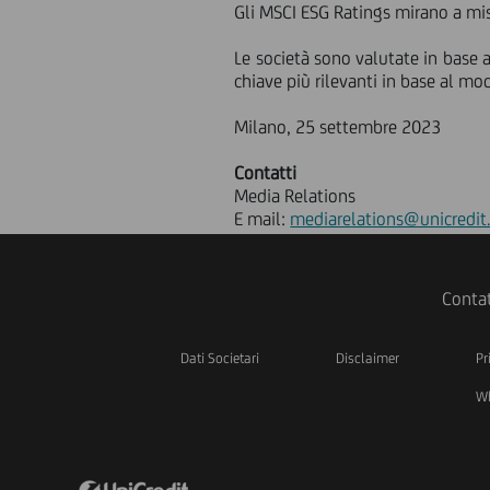
Gli MSCI ESG Ratings mirano a misu
Le società sono valutate in base a
chiave più rilevanti in base al mo
Milano, 25 settembre 2023
Contatti
Media Relations
E mail:
mediarelations@unicredit
Contat
Dati Societari
Disclaimer
Pr
Wh