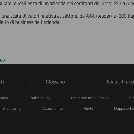
rare la resilienza di un'azienda nei confronti dei rischi ESG a lu
 una scala di valori relativa al settore, da AAA (leader) a -CCC (l
dello di business dell'azienda.
.eu
ti
Glossario
Requisiti di 
ivacy
Cookie policy
Le tue scelte sui Cookie
SD
istleblowing
Accessibilità
Alerts
Mappa del s