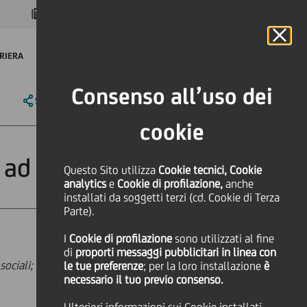
MAGAZINE
FAQ
CALENDARIO
NEL MONDO
IT
Language
Online Banking
RIERA
Consenso all’uso dei
SHARE
PRINT
SEND
cookie
 ad 'AA'
Questo Sito utilizza
Cookie tecnici, Cookie
analytics
e
Cookie di profilazione,
anche
installati da soggetti terzi (cd. Cookie di Terza
Parte).
I
Cookie di profilazione
sono utilizzati al fine
di
proporti messaggi pubblicitari in linea con
 sociali; ulteriore riconoscimento di
le tue preferenze
; per la loro installazione
è
necessario il tuo previo consenso.