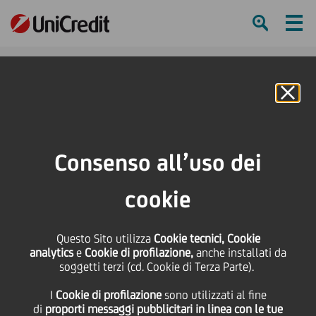
Ham
Se
Online Banking
HOME
Press & Media
Comunicati stampa
Eni e UniCredit nella partnership Open-es. Alleanza aperta per la
Consenso all’uso dei
collaborazione e la crescita sostenibile
cookie
SHARE
PRINT
SEND
Eni e UniCredit nella
Questo Sito utilizza
Cookie tecnici, Cookie
analytics
e
Cookie di profilazione,
anche installati da
soggetti terzi (cd. Cookie di Terza Parte).
partnership Open-es.
I
Cookie di profilazione
sono utilizzati al fine
di
proporti messaggi pubblicitari in linea con le tue