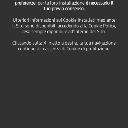
Alleanza aperta per la
preferenze
; per la loro installazione
è necessario il
tuo previo consenso.
Ulteriori informazioni sui Cookie installati mediante
collaborazione e la
il Sito sono disponibili accedendo alla
Cookie Policy
,
resa sempre diponibile all’interno del Sito.
crescita sostenibile
Cliccando sulla X in alto a destra, la tua navigazione
continuerà in assenza di Cookie di profilazione.
17 Marzo
2023 - h 15:15
Sostenibilità
Eni e UniCredit hanno annunciato oggi la loro
partnership in
Open-es
, iniziativa di sistema che mira
a rafforzare la collaborazione tra le imprese e ad
accompagnarle nella misurazione e nel
miglioramento delle proprie performance ESG.
Open-es è un'alleanza aperta che coinvolge il mondo