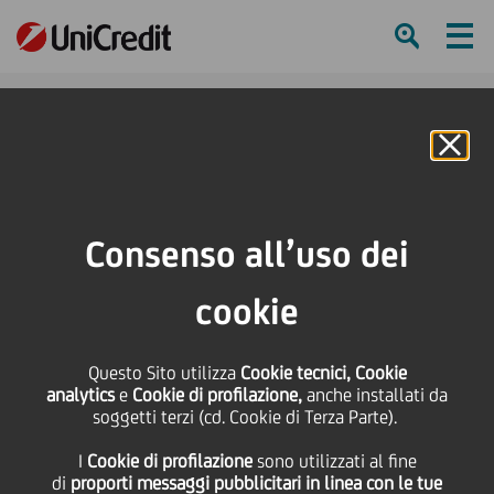
Ham
Se
Online Banking
HOME
Press & Media
Comunicati stampa
Crédit Agricole Italia, Banco BPM, Intesa Sanpaolo e UniCredit supportano
Consenso all’uso dei
l'espansione internazionale del Made in Italy con un finanziamento da 18
milioni di euro a Ecopol
cookie
SHARE
PRINT
SEND
Questo Sito utilizza
Cookie tecnici, Cookie
analytics
e
Cookie di profilazione,
anche installati da
Crédit Agricole Italia,
soggetti terzi (cd. Cookie di Terza Parte).
I
Cookie di profilazione
sono utilizzati al fine
Banco BPM, Intesa
di
proporti messaggi pubblicitari in linea con le tue