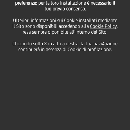
preferenze
; per la loro installazione
è necessario il
tuo previo consenso.
Sanpaolo e UniCredit
Ulteriori informazioni sui Cookie installati mediante
il Sito sono disponibili accedendo alla
Cookie Policy
,
supportano
resa sempre diponibile all’interno del Sito.
Cliccando sulla X in alto a destra, la tua navigazione
l'espansione
continuerà in assenza di Cookie di profilazione.
internazionale del Made
in Italy con un
finanziamento da 18
milioni di euro a Ecopol