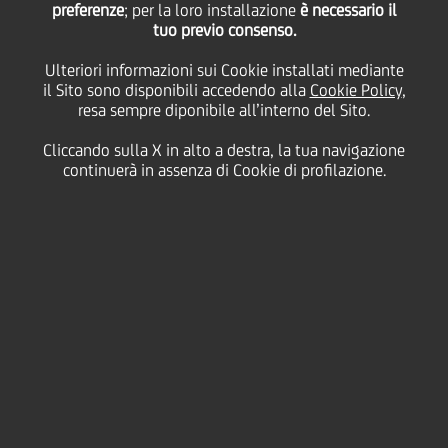
UniCredit rende noto che il Consigliere indipendente
preferenze
; per la loro installazione
è necessario il
Jayne Anne Gadhia si è dimessa dal Consiglio di
tuo previo consenso.
Amministrazione di UniCredit S.p.A. con effetto
immediato.
Ulteriori informazioni sui Cookie installati mediante
il Sito sono disponibili accedendo alla
Cookie Policy
,
resa sempre diponibile all’interno del Sito.
Jayne Anne Gadhia ha dichiarato che le ragioni delle
sue dimissioni sono legate all'assunzione di un
Cliccando sulla X in alto a destra, la tua navigazione
nuovo incarico e al conseguente maggior impegno
continuerà in assenza di Cookie di profilazione.
che le sarà richiesto.
Il Presidente, Pier Carlo Padoan, anche a nome
dell'intero Consiglio di Amministrazione, e
dell'Amministratore Delegato e del Collegio
Sindacale, le augura buon lavoro e la ringrazia per il
contributo apportato al Consiglio di
Amministrazione, al Comitato Remunerazione di cui
è stata Presidente e al Comitato Corporate
Governance & Nomination di cui è stata membro.