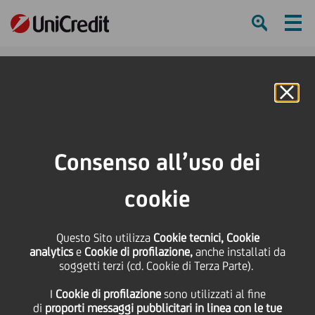
Ham
Se
Online Banking
HOME
Press & Media
Comunicati stampa
Comunicato Stampa
Consenso all’uso dei
SHARE
PRINT
SEND
cookie
Comunicato Stampa
Questo Sito utilizza
Cookie tecnici, Cookie
analytics
e
Cookie di profilazione,
anche installati da
soggetti terzi (cd. Cookie di Terza Parte).
10 Febbraio
2023 - h 18:40
altro
I
Cookie di profilazione
sono utilizzati al fine
di
proporti messaggi pubblicitari in linea con le tue