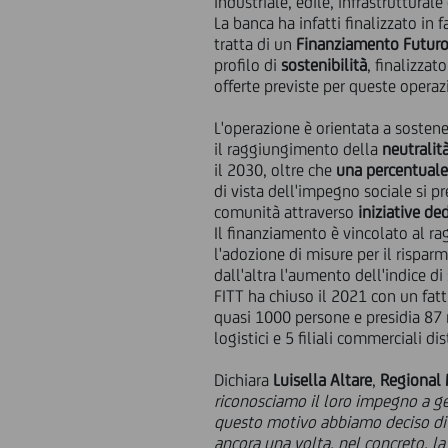
industriale, edile, infrastruttural
La banca ha infatti finalizzato in
tratta di un
Finanziamento
Futuro
profilo di
sostenibilità
, finalizzat
offerte previste per queste operaz
L'operazione è orientata a sosten
il raggiungimento della
neutralit
il 2030, oltre che
una percentuale
di vista dell'impegno sociale si p
comunità attraverso
iniziative de
Il finanziamento è vincolato al ra
l'adozione di misure per il rispar
dall'altra l'aumento dell'indice di
FITT ha chiuso il 2021 con un fatt
quasi 1000 persone e presidia 87 
logistici e 5 filiali commerciali d
Dichiara
Luisella Altare
,
Regional 
riconosciamo il loro impegno a ge
questo motivo abbiamo deciso di s
ancora una volta, nel concreto, l