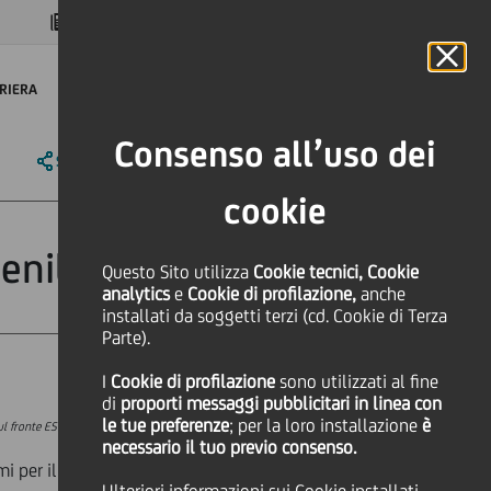
MAGAZINE
FAQ
CALENDARIO
NEL MONDO
IT
Language
Online Banking
RIERA
Consenso all’uso dei
SHARE
PRINT
SEND
cookie
enibile di FITT
Questo Sito utilizza
Cookie tecnici, Cookie
analytics
e
Cookie di profilazione,
anche
installati da soggetti terzi (cd. Cookie di Terza
Parte).
I
Cookie di profilazione
sono utilizzati al fine
di
proporti messaggi pubblicitari in linea con
le tue preferenze
; per la loro installazione
è
l fronte ESG dell'azienda veneta
.
necessario il tuo previo consenso.
i per il passaggio di fluidi per uso