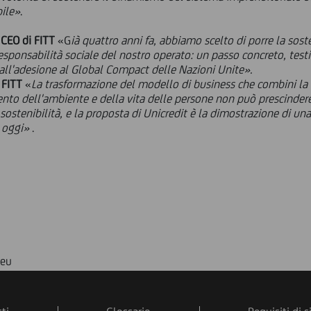
bile»
.
 CEO di FITT
«G
ià quattro anni fa, abbiamo scelto di porre la soste
 responsabilità sociale del nostro operato: un passo concreto, te
dall'adesione al Global Compact delle Nazioni Unite».
 FITT
«
La trasformazione del modello di business che combini la
nto dell'ambiente e della vita delle persone non può prescindere 
ostenibilità, e la proposta di Unicredit è la dimostrazione di una 
 oggi»
.
.eu