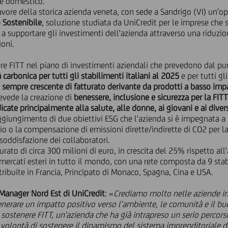
e e domestico.
 favore della storica azienda veneta, con sede a Sandrigo (VI) un'
 Sostenibile
, soluzione studiata da UniCredit per le imprese che 
o a supportare gli investimenti dell'azienda attraverso una riduzio
ioni.
ere FITT nel piano di investimenti aziendali che prevedono dal p
à carbonica
per
tutti gli stabilimenti italiani al 2025
e per tutti gl
 sempre crescente di fatturato derivante da prodotti a basso im
revede la creazione di
benessere, inclusione e sicurezza per la FIT
dicate principalmente alla salute, alle donne, ai giovani e ai dive
ggiungimento di due obiettivi ESG che l'azienda si è impegnata a 
mio o la compensazione di emissioni dirette/indirette di CO2 per 
 soddisfazione dei collaboratori.
urato di circa 300 milioni di euro, in crescita del 25% rispetto a
mercati esteri in tutto il mondo, con una rete composta da 9 stabi
istribuite in Francia, Principato di Monaco, Spagna, Cina e USA.
Manager Nord Est di UniCredit
: «
Crediamo molto nelle aziende inn
nerare un impatto positivo verso l'ambiente, le comunità e il bu
ostenere FITT, un'azienda che ha già intrapreso un serio percorso
a volontà di sostenere il dinamismo del sistema imprenditoriale d