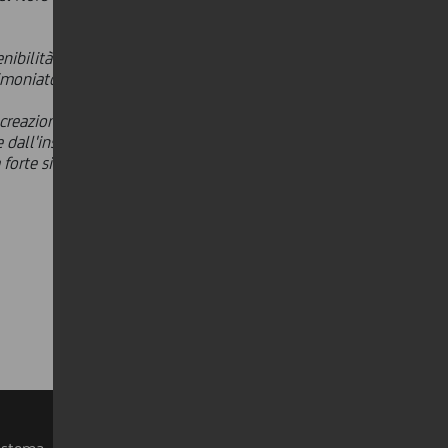
nibilità al centro della nostra vision
stimoniato anche dalla trasformazione
 creazione di valore economico per
dall'instaurare partnership per il
forte sintonia d'intenti nei confronti