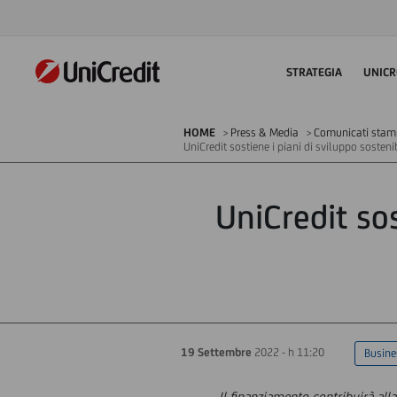
STRATEGIA
UNICR
HOME
Press & Media
Comunicati sta
UniCredit sostiene i piani di sviluppo sosten
UniCredit sos
19 Settembre
2022 - h 11:20
Busine
Il finanziamento contribuirà alla