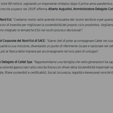
 oltre 90 milioni, segnando un importante rimbalzo dopo il primo anno pandemico, i
i crescita sospeso nel 2019
" afferma
Alberto Augustini, Amministratore Delegato Cat
 Nord Est
: "
Crediamo molto nelle aziende innovative del nostro territorio e per ques
so di investire per migliorare la sostenibilità del proprio ciclo produttivo. Vogliamo
 integrato le tematiche ESG nei nostri processi decisionali".
d Corporate del Nord-Est di SACE
: "
Siamo lieti di poter accompagnare Cattel nei suoi 
 qualità la sua missione, diventando un punto di riferimento locale e nazionale nel set
 di più al fianca delle imprese per accompagnarle nei loro piani di sviluppo
".
e Delegato di Cattel Spa
: "
Rappresentiamo una famiglia che nelle generazioni ha sapu
ra volontà approcciarci alla crescita futura con driver della Sostenibilità imperniati 
, filiere sostenibili e certificabili), Social (sicurezza, legalità e benessere) nonché