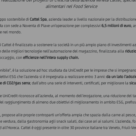
alimentari nel Food Service
uppo sostenibile di
Cattel Spa
, azienda leader a livello nazionale per la distribuzio
enda con sede a Noventa di Piave un'operazione per complessivi
6,5 milioni di euro
, a
a e nel mondo.
di Cattel è finalizzato a sostenere la società in un più ampio piano di investimenti a
one delle migliori tecnologie nell'automazione del magazzino, finalizzata alla
riduzi
toccaggio, con
efficienze nell'intera supply chain.
bile", è la soluzione ad hoc studiata da UniCredit per Ie imprese che si impegnano a
ettivi ESG che l'azienda si è impegnata a realizzare entro 3 anni:
da un lato l'adozi
te di CO2/gas serra
; daIl'aItro una serie di interventi, certificati, per migliorare la
sicu
 UniCredit riconosce aIl'azienda, al momento dell'erogazione, una riduzione del tass
del raggiungimento di almeno due obiettivi di miglioramento in ambito ESG, prefiss
o, propose alle proprie controparti un'offerta ampia che spazia dalla carne al pesce,
a e verdura, dalla gastronomia agli snack salati, dai case ari ai salumi. L'azienda, 
d all'Horeca. Cattel è oggi presente in oltre 30 province italiane tra Veneto, Friul