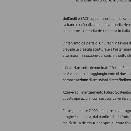
UniCredit e SACE
supportano i piani di svil
La banca ha finalizzato in favore deII'azi
supportare la crescita delI'impresa in Itali
L'intervento da parte di UniCredit in favore 
prevede la crescita strutturale e l'estensi
alla massimizzazione dei carichi e dello s
II finanziamento, denominato "Futuro Sosteni
ed è vincolato al raggiungimento di due obi
compensazione di emissioni dirette/indiret
Attraverso Finanziamento Futuro Sostenibile
queste operazioni, con successiva verifica 
Cattel, con oltre 7.000 referenze a catalog
drogheria chimica, dai panificati alia frutt
realtà della distribuzione specializzata foo