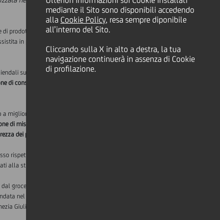
Ulteriori informazioni sui Cookie installati
mediante il Sito sono disponibili accedendo
alla
Cookie Policy
, resa sempre diponibile
all’interno del Sito.
ne di prodotti food e no-food nel canale Horeca.
ssistita in parte dalla garanzia SACE, volta a
Cliccando sulla X in alto a destra, la tua
navigazione continuerà in assenza di Cookie
di profilazione.
ziendali sul fronte delle
sostenibilità
, che
one di consumi
, all'ottimizzazione dei tempi ed
 migliorare il proprio profilo di sostenibilità,
one di misure per il risparmio o la
rezza dei propri collaboratori
.
o rispetto alle condizioni offerte previste per
ati alla stipula del finanziamento.
 dal grocery alle bevande, dal dolciario alla
fondata nel 2001, è oggi una delle più importanti
i-Venezia Giulia, Lombardia ed Emilia-Romagna.