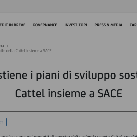
EDIT IN BREVE
GOVERNANCE
INVESTITORI
PRESS & MEDIA
CAR
mpa
ibile della Cattel insieme a SACE
tiene i piani di sviluppo sos
Cattel insieme a SACE
ss
 realizzazione dei progetti di crescita della azienda veneta Cattel, special