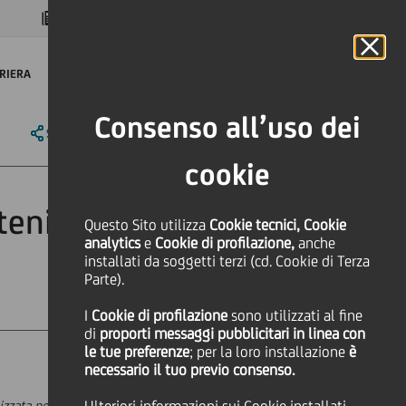
MAGAZINE
FAQ
CALENDARIO
NEL MONDO
IT
Language
Online Banking
RIERA
Consenso all’uso dei
SHARE
PRINT
SEND
cookie
tenibile della
Questo Sito utilizza
Cookie tecnici, Cookie
analytics
e
Cookie di profilazione,
anche
installati da soggetti terzi (cd. Cookie di Terza
Parte).
I
Cookie di profilazione
sono utilizzati al fine
di
proporti messaggi pubblicitari in linea con
le tue preferenze
; per la loro installazione
è
necessario il tuo previo consenso.
izzata nella distribuzione di prodotti