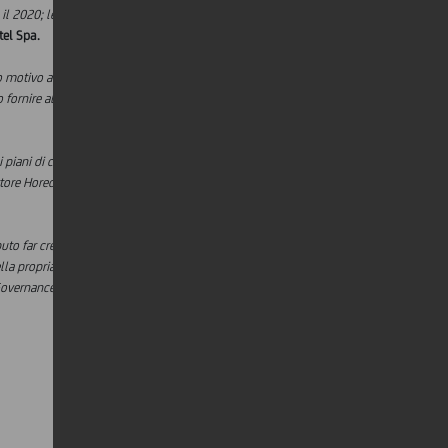
l 2020; le attese per il 2022 sono molto
tel Spa.
to motivo abbiamo deciso di sostenere
 fornire alle comunità Ie leve per proqredire in
piani di crescita virtuosa. L'azienda veneta ha
tore Horeca. Noi di SACE, anche attraverso i
to far cresce il business adattandosi alle
nella propria strategia implementando progetti
 Governance (attraverso best practices
)".