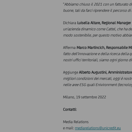
"
Abbiamo chiuso il 2021 con un fatturato di
buone, tali da farci riprendere il percorso d
Dichiara
Luisella Altare, Regional Manager
un'azienda dinamico come Cattel, che ha deci
modo sostenibile, per questo motivo abbiamo
Afferma
Marco Martincich, Responsabile Mi
fatto deIl'innovazione e della ricerca della
nostri uffici territoriali, siamo ogni giorno
Aggiunge
Alberto Augustini, Amministrator
migliori condizioni dei mercati, oggi è nost
nelle aree ESG quali Enivironment (tecnologie
Milano, 19 settembre 2022
Contatti:
Media Relations
e mail:
mediarelations@unicredit.eu