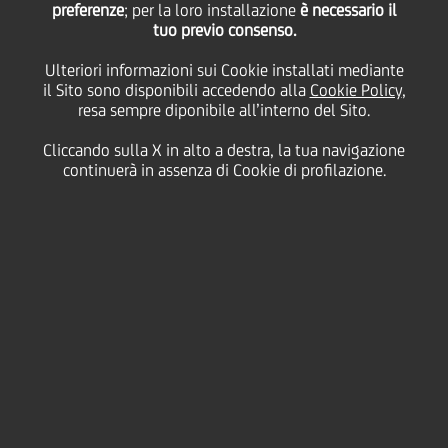
preferenze
miliardi per la
; per la loro installazione
è necessario il
tuo previo consenso.
Ulteriori informazioni sui Cookie installati mediante
valorizzazione dei
il Sito sono disponibili accedendo alla
Cookie Policy
,
resa sempre diponibile all’interno del Sito.
territori italiani
Cliccando sulla X in alto a destra, la tua navigazione
continuerà in assenza di Cookie di profilazione.
14 Giugno
2022 - h 10:30
Business
a nuova edizione del programma di UniCredit,
L
nato nel 2019 per stimolare la sinergia tra
turismo e agroalimentare italiano, è improntata
alla sostenibilità, alla riqualificazione energetica
delle strutture ricettive e al sup
porto alla transizione
digitale. Rinnovato protocollo di intesa tra UniCredit ed Enit.
Osservatorio Turismo 2022 di Nomisma-UniCredit: l'85% di