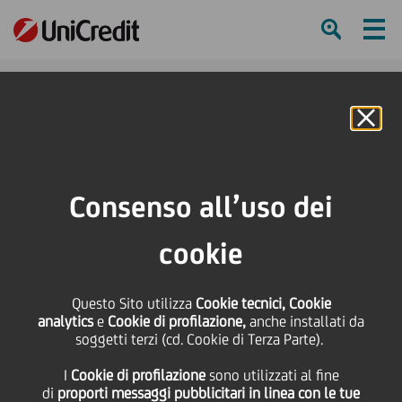
Ham
Se
Online Banking
HOME
Press & Media
Comunicati stampa
UniCredit rilancia Made4Italy: altri 5 miliardi per la valorizzazione dei territori
Consenso all’uso dei
italiani
cookie
SHARE
PRINT
SEND
Questo Sito utilizza
UniCredit rilancia
Cookie tecnici, Cookie
analytics
e
Cookie di profilazione,
anche installati da
soggetti terzi (cd. Cookie di Terza Parte).
Made4Italy: altri 5
I
Cookie di profilazione
sono utilizzati al fine
di
proporti messaggi pubblicitari in linea con le tue