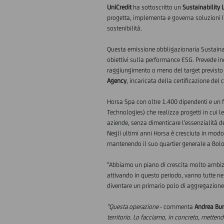
UniCredit
ha sottoscritto un
Sustainability 
progetta, implementa e governa soluzioni IT
sostenibilità.
Questa emissione obbligazionaria Sustainab
obiettivi sulla performance ESG. Prevede i
raggiungimento o meno del target previsto n
Agency
, incaricata della certificazione del
Horsa Spa con oltre 1.400 dipendenti e un 
Technologies)
che realizza progetti in cui 
aziende, senza dimenticare l'essenzialità 
Negli ultimi anni Horsa è cresciuta in modo 
mantenendo il suo quartier generale a Bologn
"Abbiamo un piano di crescita molto ambizi
attivando in questo periodo, vanno tutte nel
diventare un primario polo di aggregazione 
"Questa operazione
- commenta
Andrea Bur
territorio. Lo facciamo, in concreto, metten