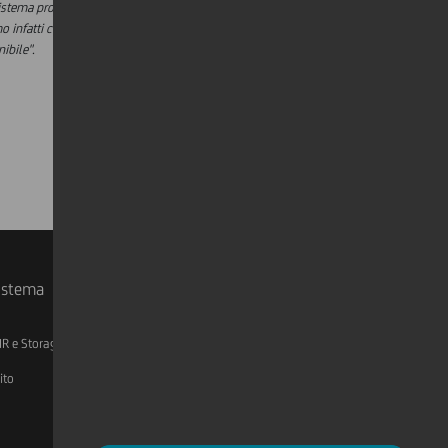
sistema produttivo verso forme di investimento
infatti che la sostenibilità costituisca un forte
ibile".
sistema
IR e Storage
AML, Patriot Act e W-8BEN-E
ito