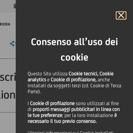
MAGAZINE
FAQ
CALENDARIO
NEL MONDO
IT
Language
Online Banking
RIERA
Consenso all’uso dei
SHARE
PRINT
SEND
cookie
scritto un
Questo Sito utilizza
Cookie tecnici, Cookie
analytics
e
Cookie di profilazione,
anche
installati da soggetti terzi (cd. Cookie di Terza
ioni di euro
Parte).
I
Cookie di profilazione
sono utilizzati al fine
di
proporti messaggi pubblicitari in linea con
le tue preferenze
; per la loro installazione
è
necessario il tuo previo consenso.