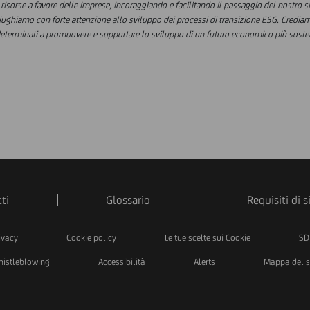
isorse a favore delle imprese, incoraggiando e facilitando il passaggio del nostro 
ughiamo con forte attenzione allo sviluppo dei processi di transizione ESG. Crediamo 
determinati a promuovere e supportare lo sviluppo di un futuro economico più sosten
ti
Glossario
Requisiti di 
ivacy
Cookie policy
Le tue scelte sui Cookie
SD
istleblowing
Accessibilità
Alerts
Mappa del s