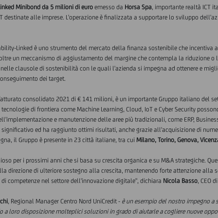
Linked Minibond da 5 milioni di euro
emesso da
Horsa Spa
, importante realtà ICT i
 destinate alle imprese. L'operazione è finalizzata a supportare lo sviluppo dell'az
ility-Linked è uno strumento del mercato della finanza sostenibile che incentiva al
noltre un meccanismo di aggiustamento del margine che contempla la riduzione o l'
elle clausole di sostenibilità con le quali l'azienda si impegna ad ottenere e migl
 conseguimento dei target.
fatturato consolidato 2021 di € 141 milioni, è un importante Gruppo italiano del 
le tecnologie di frontiera come Machine Learning, Cloud, IoT e Cyber Security posson
dell'implementazione e manutenzione delle aree più tradizionali, come ERP, Business
significativo ed ha raggiunto ottimi risultati, anche grazie all'acquisizione di numer
a, il Gruppo è presente in 23 città italiane, tra cui
Milano, Torino, Genova, Vicen
oso per i prossimi anni che si basa su crescita organica e su M&A strategiche. Qu
la direzione di ulteriore sostegno alla crescita, mantenendo forte attenzione alla so
di competenze nel settore dell'innovazione digitale", dichiara
Nicola Basso
, CEO d
chi
, Regional Manager Centro Nord UniCredit -
è un esempio del nostro impegno a sos
do a loro disposizione molteplici soluzioni in grado di aiutarle a cogliere nuove oppo