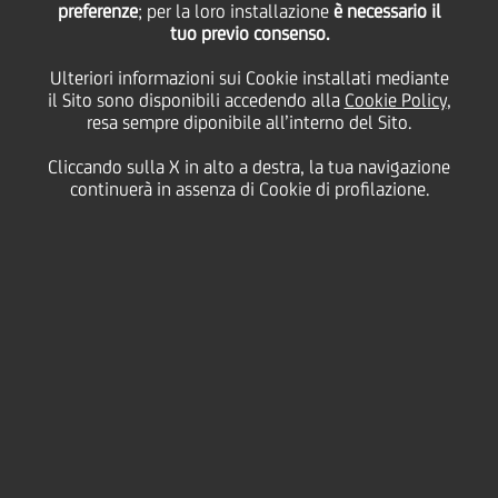
preferenze
; per la loro installazione
è necessario il
tuo previo consenso.
finanziamento a
Ulteriori informazioni sui Cookie installati mediante
il Sito sono disponibili accedendo alla
Cookie Policy
,
impatto sociale e
resa sempre diponibile all’interno del Sito.
Cliccando sulla X in alto a destra, la tua navigazione
ambientale di 145
continuerà in assenza di Cookie di profilazione.
milioni di euro per gli
hotel di Roma e Firenze
con garanzia green di
SACE