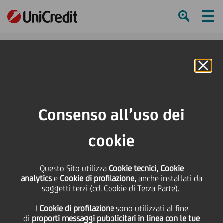
Ham
Se
Online Banking
HOME
Press & Media
Comunicati stampa
The Student Hotel ottiene da UniCredit un finanziamento a impatto sociale e
Consenso all’uso dei
ambientale di 145 milioni di euro per gli hotel di Roma e Firenze con
garanzia green di SACE
cookie
SHARE
PRINT
SEND
Questo Sito utilizza
Cookie tecnici, Cookie
analytics
e
Cookie di profilazione,
anche installati da
The Student Hotel
soggetti terzi (cd. Cookie di Terza Parte).
I
Cookie di profilazione
sono utilizzati al fine
ottiene da UniCredit un
di
proporti messaggi pubblicitari in linea con le tue